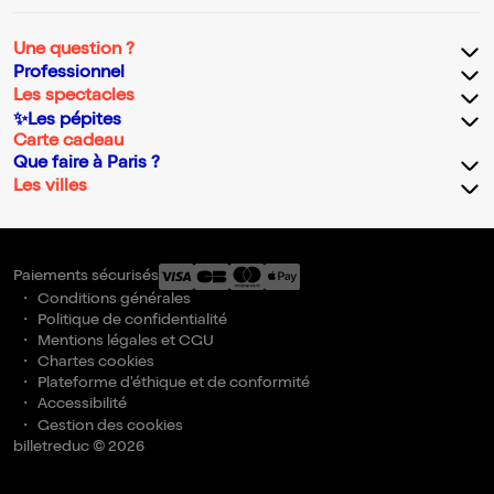
Une question ?
Professionnel
Les spectacles
✨Les pépites
Carte cadeau
Que faire à Paris ?
Les villes
Paiements sécurisés
Conditions générales
Politique de confidentialité
Mentions légales et CGU
Chartes cookies
Plateforme d'éthique et de conformité
Accessibilité
Gestion des cookies
billetreduc © 2026