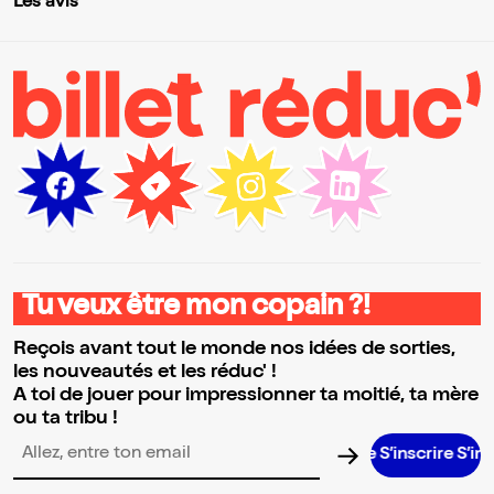
Les avis
Tu veux être mon copain ?!
Reçois avant tout le monde nos idées de sorties,
les nouveautés et les réduc' !
A toi de jouer pour impressionner ta moitié, ta mère
ou ta tribu !
S’inscrire S’inscr
Adresse email pour la newsletter