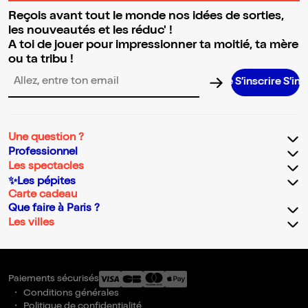
Reçois avant tout le monde nos idées de sorties,
les nouveautés et les réduc' !
A toi de jouer pour impressionner ta moitié, ta mère
ou ta tribu !
S’inscrire S’inscrire 
Adresse email pour la newsletter
Une question ?
Professionnel
Les spectacles
✨Les pépites
Carte cadeau
Que faire à Paris ?
Les villes
Paiements sécurisés
Conditions générales
Politique de confidentialité