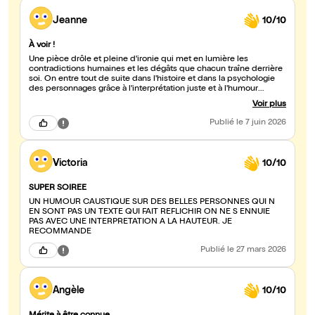
Jeanne
10/10
À voir !
Une pièce drôle et pleine d'ironie qui met en lumière les
contradictions humaines et les dégâts que chacun traîne derrière
soi. On entre tout de suite dans l'histoire et dans la psychologie
des personnages grâce à l'interprétation juste et à l'humour
naturel de tous les acteurs. On rit parfois un peu jaune, en
Voir plus
reconnaissant chez ces "belles personnes" des travers bien
humains. Un très bon moment de théâtre. Encore bravo à toute la
Publié
le 7 juin 2026
troupe !
Victoria
10/10
SUPER SOIREE
UN HUMOUR CAUSTIQUE SUR DES BELLES PERSONNES QUI N
EN SONT PAS UN TEXTE QUI FAIT REFLICHIR ON NE S ENNUIE
PAS AVEC UNE INTERPRETATION A LA HAUTEUR. JE
RECOMMANDE
Publié
le 27 mars 2026
Angèle
10/10