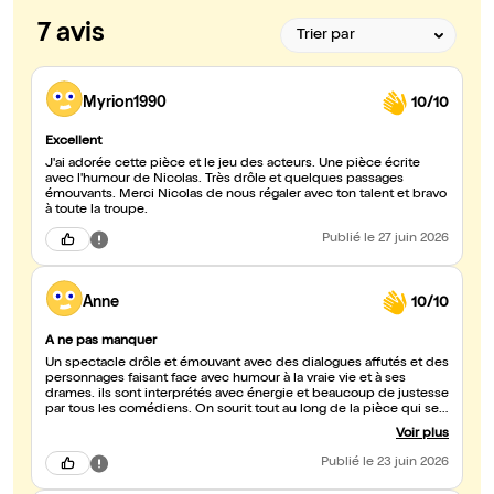
7 avis
Myrion1990
10/10
Excellent
J'ai adorée cette pièce et le jeu des acteurs. Une pièce écrite
avec l'humour de Nicolas. Très drôle et quelques passages
émouvants. Merci Nicolas de nous régaler avec ton talent et bravo
à toute la troupe.
Publié
le 27 juin 2026
Anne
10/10
A ne pas manquer
Un spectacle drôle et émouvant avec des dialogues affutés et des
personnages faisant face avec humour à la vraie vie et à ses
drames. ils sont interprétés avec énergie et beaucoup de justesse
par tous les comédiens. On sourit tout au long de la pièce qui se
termine par une certaine émotion. Une pièce qui ne laisse pas
Voir plus
indifférent . A ne pas manquer.
Publié
le 23 juin 2026