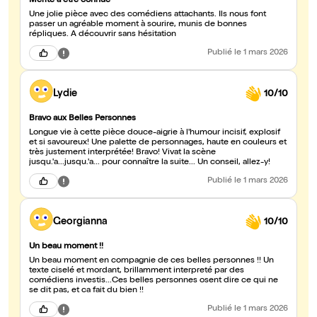
Mérite à être connue
Une jolie pièce avec des comédiens attachants. Ils nous font
passer un agréable moment à sourire, munis de bonnes
répliques. A découvrir sans hésitation
Publié
le 1 mars 2026
Lydie
10/10
Bravo aux Belles Personnes
Longue vie à cette pièce douce-aigrie à l'humour incisif, explosif
et si savoureux! Une palette de personnages, haute en couleurs et
très justement interprétée! Bravo! Vivat la scène
jusqu.'a...jusqu.'a... pour connaître la suite... Un conseil, allez-y!
Publié
le 1 mars 2026
Georgianna
10/10
Un beau moment !!
Un beau moment en compagnie de ces belles personnes !! Un
texte ciselé et mordant, brillamment interpreté par des
comédiens investis...Ces belles personnes osent dire ce qui ne
se dit pas, et ca fait du bien !!
Publié
le 1 mars 2026