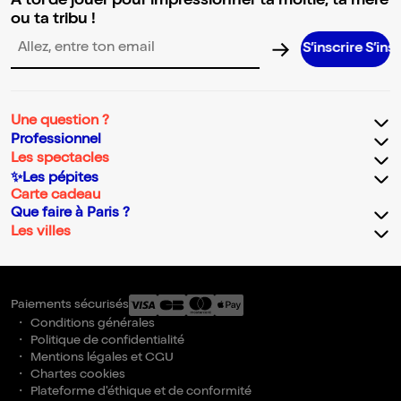
A toi de jouer pour impressionner ta moitié, ta mère
ou ta tribu !
S’inscrire S’inscrire S’i
Adresse email pour la newsletter
Une question ?
Professionnel
Les spectacles
✨Les pépites
Carte cadeau
Que faire à Paris ?
Les villes
Paiements sécurisés
Conditions générales
Politique de confidentialité
Mentions légales et CGU
Chartes cookies
Plateforme d'éthique et de conformité