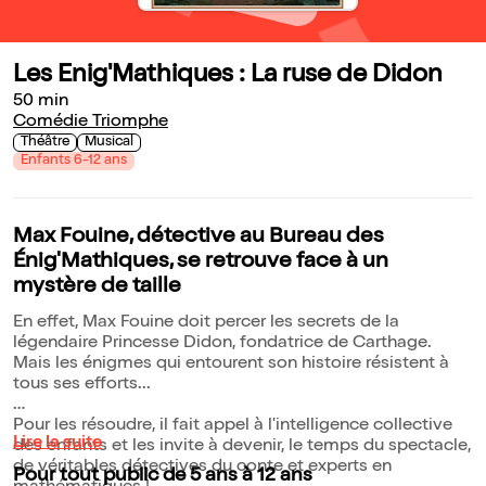
Les Enig'Mathiques : La ruse de Didon
50 min
Comédie Triomphe
Théâtre
Musical
Enfants 6-12 ans
Max Fouine, détective au Bureau des
Énig'Mathiques, se retrouve face à un
mystère de taille
En effet, Max Fouine doit percer les secrets de la
légendaire Princesse Didon, fondatrice de Carthage.
Mais les énigmes qui entourent son histoire résistent à
tous ses efforts...
Pour les résoudre, il fait appel à l'intelligence collective
Lire la suite
des enfants et les invite à devenir, le temps du spectacle,
de véritables détectives du conte et experts en
Pour tout public de 5 ans à 12 ans