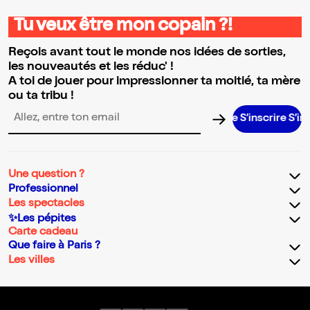
Tu veux être mon copain ?!
Reçois avant tout le monde nos idées de sorties,
les nouveautés et les réduc' !
A toi de jouer pour impressionner ta moitié, ta mère
ou ta tribu !
S’inscrire S’inscrir
Adresse email pour la newsletter
Une question ?
Professionnel
Les spectacles
✨Les pépites
Carte cadeau
Que faire à Paris ?
Les villes