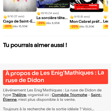
10/10 (14 avis)
9/10 (17 avis)
10
9/10 (6 avis)
La sorcière têtenl
Gaga de Saint-Éti
Lend
Mon Cabrel préfé
ère
-25%
dès 8,95€
enne
ée
ré
-20%
dès 15,50€
-20
-20%
dès 15,50€
Tu pourrais aimer aussi !
À propos de Les Enig'Mathiques : La
ruse de Didon
L’événement Les Enig'Mathiques : La ruse de Didon de
type
Théâtre
, organisé ici :
Comédie Triomphe
-
Saint-
Étienne
, n'est plus disponible à la vente.
Toujours à la recherche de la sortie idéale ? Voici