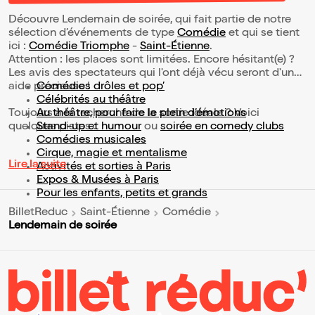
Découvre Lendemain de soirée, qui fait partie de notre
sélection d’événements de type
Comédie
et qui se tient
ici :
Comédie Triomphe
-
Saint-Étienne
.
Attention : les places sont limitées. Encore hésitant(e) ?
Les avis des spectateurs qui l'ont déjà vécu seront d'une
aide précieuse !
Comédies drôles et pop’
Célébrités au théâtre
Toujours à la recherche de la sortie idéale ? Voici
Au théâtre, pour faire le plein d’émotions
quelques pistes :
Stand-up et humour
ou
soirée en comedy clubs
Comédies musicales
Cirque, magie et mentalisme
Lire la suite
Activités et sorties à Paris
Expos & Musées à Paris
Pour les enfants, petits et grands
BilletReduc
Saint-Étienne
Comédie
Lendemain de soirée