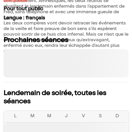
Lire la suite
complètement. Amnésiques, les deux fêtards se
réveillent le lendemain enfermés dans l'appartement de
Pour tout public
Fred, sans téléphone et avec une immense gueule de
bois !
Langue : français
Les deux compères vont devoir retracer les événements
de la veille et faire preuve de bon sens s'ils espèrent
pouvoir sortir de ce huis clos infernal. Mais ce n'est que le
Prochaines séances
début : un invité aussi dangereux qu'extravagant,
enfermé avec eux, rendra leur échappée d'autant plus
difficile !
Si les personnages n'ont aucun souvenir de leur cuite de
la veille, leur lendemain de soirée, lui, sera inoubliable !
Lendemain de soirée, toutes les
séances
L
M
M
J
V
S
D