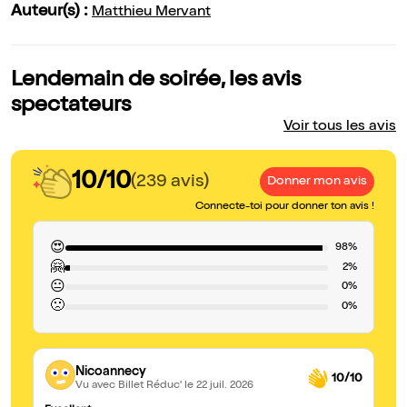
Auteur(s) :
Matthieu Mervant
Lendemain de soirée, les avis
spectateurs
Voir tous les avis
10/10
(239 avis)
Donner mon avis
Connecte-toi pour donner ton avis !
😍
98%
🤗
2%
😐
0%
🙁
0%
Nicoannecy
10/10
Vu avec Billet Réduc'
le 22 juil. 2026