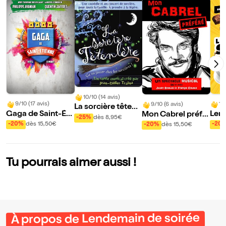
10/10 (14 avis)
9/10 (17 avis)
10
9/10 (6 avis)
La sorcière têtenl
Gaga de Saint-Éti
Lend
Mon Cabrel préfé
ère
-25%
dès 8,95€
enne
ée
ré
-20%
dès 15,50€
-20
-20%
dès 15,50€
Tu pourrais aimer aussi !
À propos de Lendemain de soirée