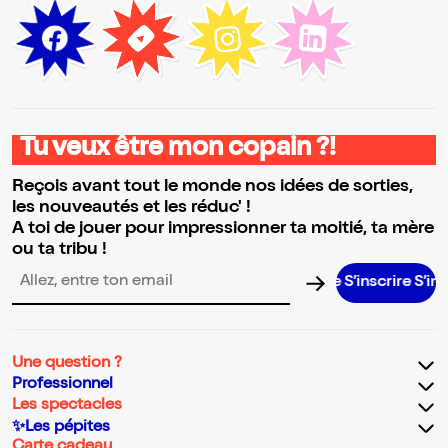
Tu veux être mon copain ?!
Reçois avant tout le monde nos idées de sorties,
les nouveautés et les réduc' !
A toi de jouer pour impressionner ta moitié, ta mère
ou ta tribu !
S’inscrire S’inscrire S’
Adresse email pour la newsletter
Une question ?
Professionnel
Les spectacles
✨Les pépites
Carte cadeau