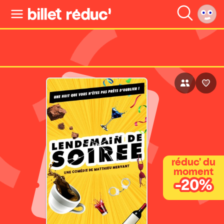
réduc' du
moment
-20%