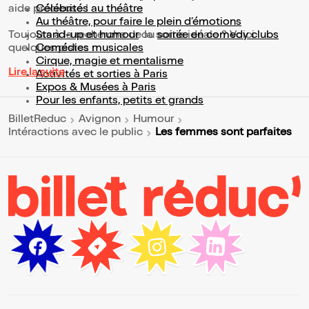
aide précieuse !
Célébrités au théâtre
Au théâtre, pour faire le plein d’émotions
Toujours à la recherche de la sortie idéale ? Voici
Stand-up et humour
ou
soirée en comedy clubs
quelques pistes :
Comédies musicales
Cirque, magie et mentalisme
Lire la suite
Activités et sorties à Paris
Expos & Musées à Paris
Pour les enfants, petits et grands
BilletReduc
Avignon
Humour
Les femmes sont parfaites
Intéractions avec le public