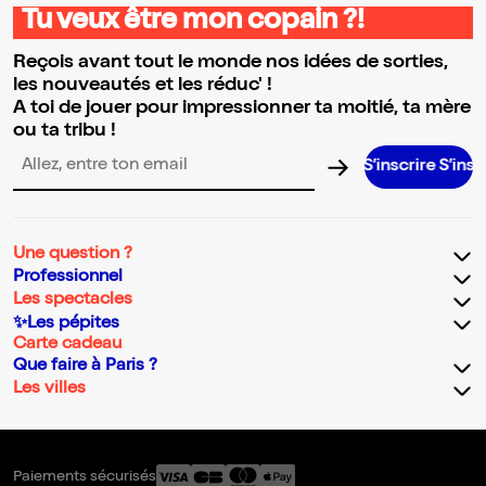
Tu veux être mon copain ?!
Reçois avant tout le monde nos idées de sorties,
les nouveautés et les réduc' !
A toi de jouer pour impressionner ta moitié, ta mère
ou ta tribu !
S’inscrire S’inscrire S’ins
Adresse email pour la newsletter
Une question ?
Professionnel
Les spectacles
✨Les pépites
Carte cadeau
Que faire à Paris ?
Les villes
Paiements sécurisés