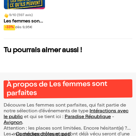
9/10 (597 avis)
Les femmes sont
parfaites
-33%
dès 9,95€
Tu pourrais aimer aussi !
À propos de Les femmes sont
parfaites
Découvre Les femmes sont parfaites, qui fait partie de
notre sélection d’événements de type
Intéractions avec
le public
et qui se tient ici :
Paradise République
-
Avignon
.
Attention : les places sont limitées. Encore hésitant(e) ?
Les avis des spectateurs qui l'ont déjà vécu seront d'une
Comédies drôles et pop’