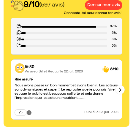
9/10
(597 avis)
Donner mon avis
Connecte-toi pour donner ton avis !
😍
87%
🤗
5%
😐
3%
🙁
5%
titi30
8/10
Vu avec Billet Réduc'
le 22 juil. 2026
Rire assuré
hi
Nous avons passé un bon moment et avons bien ri. Les acteurs
un
sont dynamiques et super !! Le reproche que je pourrais faire
est que le public est beaucoup sollicité et cela donne
l'impression que les acteurs meublent.........
Publié
le 23 juil. 2026