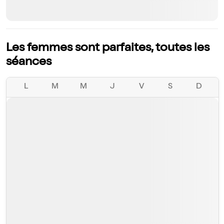
Les femmes sont parfaites, toutes les
séances
L
M
M
J
V
S
D