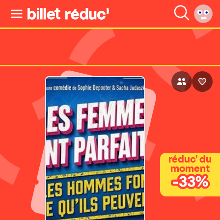
réduc' du
moment
-33%