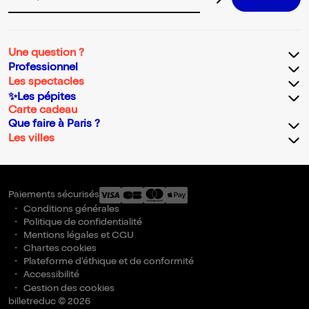
Adresse email pour la newsletter
Une question ?
Professionnel
Les spectacles
✨Les pépites
Carte cadeau
Que faire à Paris ?
Les villes
Paiements sécurisés
Conditions générales
Politique de confidentialité
Mentions légales et CGU
Chartes cookies
Plateforme d'éthique et de conformité
Accessibilité
Gestion des cookies
billetreduc © 2026