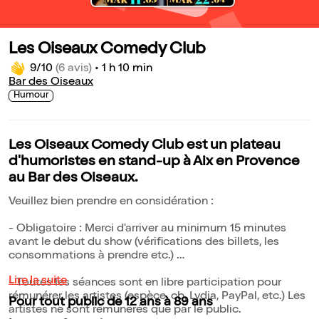
Les Oiseaux Comedy Club
9/10
(6 avis)
•
1 h 10 min
Bar des Oiseaux
Humour
Les Oiseaux Comedy Club est un plateau
d'humoristes en stand-up à Aix en Provence
au Bar des Oiseaux.
Veuillez bien prendre en considération :
- Obligatoire : Merci d'arriver au minimum 15 minutes
avant le debut du show (vérifications des billets, les
consommations à prendre etc.)
Lire la suite
- Toutes les séances sont en libre participation pour
rémunérer les artistes (espèce, cb, Lydia, PayPal, etc.) Les
Pour tout public de 12 ans à 89 ans
artistes ne sont rémunérés que par le public.