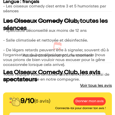
Langue : français
- Les oiseaux comedy c'est entre 3 et 5 humoristes par
séances
Les Oiseaux Comedy Club, toutes les
- Le placement se fait par ordre d'arrivée.
séances
- Spectacle déconseillé aux moins de 12 ans
- Salle climatisée et nettoyée et désinfectée.
- De légers retards peuvent être à signaler, souvent dû à
l'organisation du bon déroulement du spectacle (nous
Aucune date prévue pour le moment
vous prions de bien vouloir nous excuser pour la gêne
occasionnée lorsque cela arrive).
Les Oiseaux Comedy Club, les avis
Toute l'équipe vous remercie infiniment d'avoir choisi de
spectateurs
passer cette soirée en notre compagnie.
Voir tous les avis
9/10
(6 avis)
Donner mon avis
Connecte-toi pour donner ton avis !