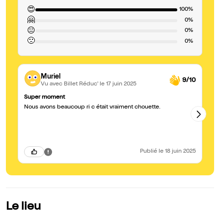
😍
100%
🤗
0%
😐
0%
🙁
0%
Muriel
9/10
Vu avec Billet Réduc'
le 17 juin 2025
Super moment
Un
Nous avons beaucoup ri c était vraiment chouette.
di
un
un p
te
li
Publié
le 18 juin 2025
Le lieu