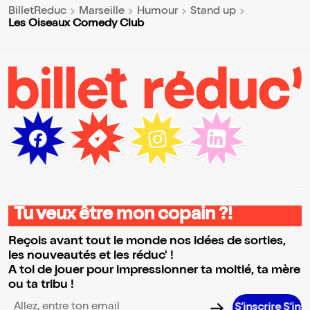
BilletReduc
Marseille
Humour
Stand up
Les Oiseaux Comedy Club
Tu veux être mon copain ?!
Reçois avant tout le monde nos idées de sorties,
les nouveautés et les réduc' !
A toi de jouer pour impressionner ta moitié, ta mère
ou ta tribu !
S’inscrire S’inscrire 