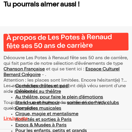
Tu pourrais aimer aussi !
À propos de Les Potes à Renaud
fête ses 50 ans de carrière
Découvre Les Potes à Renaud fête ses 50 ans de carrière,
qui fait partie de notre sélection d’événements de type
Chanson Française
et qui se tient ici :
Espace Culturel
Bernard Grégoire
- .
Attention : les places sont limitées. Encore hésitant(e) ?
Les avis des spectateurs qui l'ont déjà vécu seront d'une
Comédies drôles et pop’
aide précieuse !
Célébrités au théâtre
Au théâtre, pour faire le plein d’émotions
Toujours à la recherche de la sortie idéale ? Voici
Stand-up et humour
ou
soirée en comedy clubs
quelques pistes :
Comédies musicales
Cirque, magie et mentalisme
Lire la suite
Activités et sorties à Paris
Expos & Musées à Paris
Pour les enfants, petits et grands