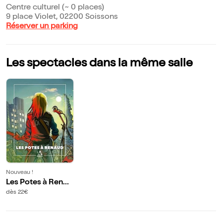
Centre culturel (~ 0 places)
9 place Violet, 02200 Soissons
Réserver un parking
Les spectacles dans la même salle
Nouveau !
Les Potes à Renau
d fête ses 50 ans
dès 22€
de carrière