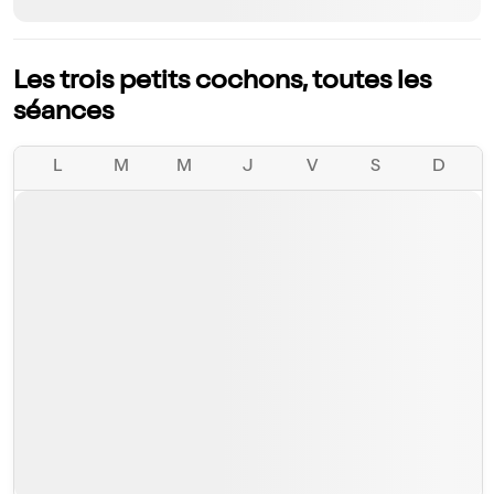
Les trois petits cochons, toutes les
séances
L
M
M
J
V
S
D