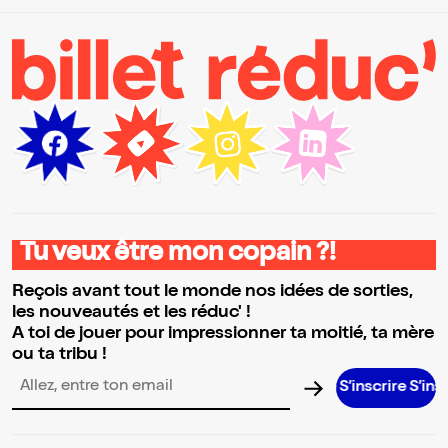
Tu veux être mon copain ?!
Reçois avant tout le monde nos idées de sorties,
les nouveautés et les réduc' !
A toi de jouer pour impressionner ta moitié, ta mère
ou ta tribu !
S’inscrire S’inscrir
Adresse email pour la newsletter