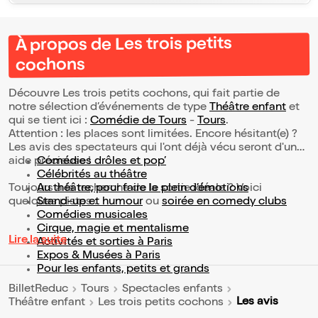
À propos de Les trois petits
cochons
Découvre Les trois petits cochons, qui fait partie de
notre sélection d’événements de type
Théâtre enfant
et
qui se tient ici :
Comédie de Tours
-
Tours
.
Attention : les places sont limitées. Encore hésitant(e) ?
Les avis des spectateurs qui l'ont déjà vécu seront d'une
aide précieuse !
Comédies drôles et pop’
Célébrités au théâtre
Toujours à la recherche de la sortie idéale ? Voici
Au théâtre, pour faire le plein d’émotions
quelques pistes :
Stand-up et humour
ou
soirée en comedy clubs
Comédies musicales
Cirque, magie et mentalisme
Lire la suite
Activités et sorties à Paris
Expos & Musées à Paris
Pour les enfants, petits et grands
BilletReduc
Tours
Spectacles enfants
Les avis
Théâtre enfant
Les trois petits cochons