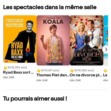
Les spectacles dans la même salle
10/10 (123 avis)
10/10 (47 avis)
10/10 (163 avis)
10
Ryad Baxx sort de
Thomas Piet dans
On ne divorce plu
La c
l'ombre
dès 24€
Koala
s
uill
dès 24€
dès 24€
dès 
Tu pourrais aimer aussi !