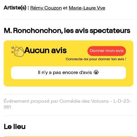
Artiste(s) :
Rémy Couzon
et
Marie-Laure Vye
M. Ronchonchon, les avis spectateurs
Aucun avis
Donner mon avis
Connecte-toi pour donner ton avis !
Il n'y a pas encore d'avis 😭
Événement proposé par Comédie des Volcans - L-D-23-
961
Le lieu