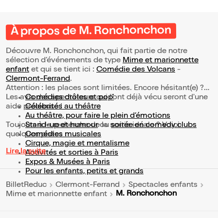
À propos de M. Ronchonchon
Découvre M. Ronchonchon, qui fait partie de notre
sélection d’événements de type
Mime et marionnette
enfant
et qui se tient ici :
Comédie des Volcans
-
Clermont-Ferrand
.
Attention : les places sont limitées. Encore hésitant(e) ?
Les avis des spectateurs qui l'ont déjà vécu seront d'une
Comédies drôles et pop’
aide précieuse !
Célébrités au théâtre
Au théâtre, pour faire le plein d’émotions
Toujours à la recherche de la sortie idéale ? Voici
Stand-up et humour
ou
soirée en comedy clubs
quelques pistes :
Comédies musicales
Cirque, magie et mentalisme
Lire la suite
Activités et sorties à Paris
Expos & Musées à Paris
Pour les enfants, petits et grands
BilletReduc
Clermont-Ferrand
Spectacles enfants
M. Ronchonchon
Mime et marionnette enfant