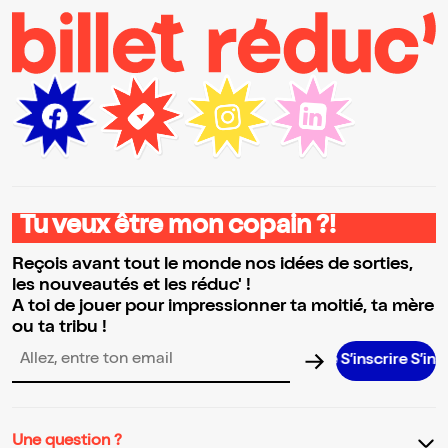
Tu veux être mon copain ?!
Reçois avant tout le monde nos idées de sorties,
les nouveautés et les réduc' !
A toi de jouer pour impressionner ta moitié, ta mère
ou ta tribu !
S’inscrire S’inscrire S’i
Adresse email pour la newsletter
Une question ?