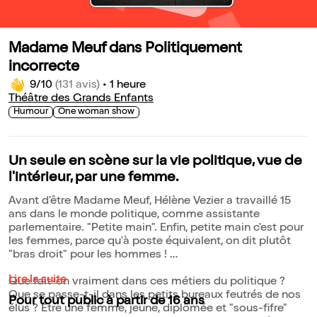
Madame Meuf dans Politiquement
incorrecte
9/10
(131 avis)
•
1 heure
Théâtre des Grands Enfants
Humour
One woman show
Un seule en scène sur la vie politique, vue de
l'intérieur, par une femme.
Avant d'être Madame Meuf, Hélène Vezier a travaillé 15
ans dans le monde politique, comme assistante
parlementaire. "Petite main". Enfin, petite main c'est pour
les femmes, parce qu'à poste équivalent, on dit plutôt
"bras droit" pour les hommes !
Lire la suite
Que fait-on vraiment dans ces métiers du politique ?
Que se passe-t-il dans les petits bureaux feutrés de nos
Pour tout public à partir de 16 ans
élus ? Être une femme, jeune, diplômée et "sous-fifre"