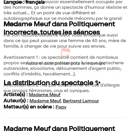
dans des lieux de pouvoir essentiellement occupés par
Langue : français
des hommes, ça donne un spectacle d'humour réaliste et
très actuel... Et un point de vue différent et
autobiographique sur ce monde méconnu par le grand
Madame Meuf dans Politiquement
public.
incorrecte, toutes les séances
Par son histoire, Madame Meuf vous embarque aussi
dans ce qui peut pousser une femme de 40 ans, mère de
famille, à changer de vie pour suivre ses envies.
Avertissement 1 : ce spectacle contient de nombreux
propos sexistes et comportements à risque (potacherie
Aucune date prévue pour le moment
outrancière, alcoolisme, détournement d'argent public,
conflits d'intérêts, harcèlement...).
La distribution du spectacle ✨
Avertissement 2 : ne pas consommer en cas d'allergie
aux propos féministes, crus et cyniques.
Artiste(s) :
Madame Meuf
Auteur(s) :
Madame Meuf
,
Bertrand Lamour
Metteur(s) en scène :
Papy
Madame Meuf dans Politiquement