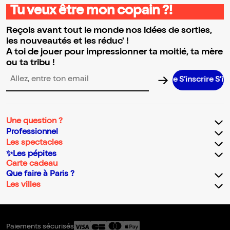
Tu veux être mon copain ?!
Reçois avant tout le monde nos idées de sorties,
les nouveautés et les réduc' !
A toi de jouer pour impressionner ta moitié, ta mère
ou ta tribu !
S’inscrire S’inscri
Adresse email pour la newsletter
Une question ?
Professionnel
Les spectacles
✨Les pépites
Carte cadeau
Que faire à Paris ?
Les villes
Paiements sécurisés