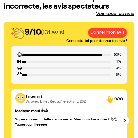
incorrecte, les avis spectateurs
Voir tous les avis
9/10
(131 avis)
Donner mon avis
Connecte-toi pour donner ton avis !
😍
90%
🤗
4%
😐
0%
🙁
6%
Towood
9/10
Vu avec Billet Réduc'
le 20 janv. 2024
Ex
Madame meuf 👍👍
Un
Super moment. Belle découverte. Merci madame meuf 👌👌
su
Tagueuuullllleeeee
mo