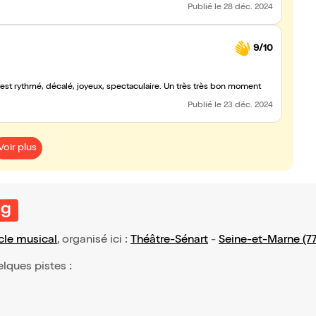
Publié
le 28 déc. 2024
9/10
est rythmé, décalé, joyeux, spectaculaire. Un très très bon moment
Publié
le 23 déc. 2024
Voir plus
ng
cle musical
, organisé ici :
Théâtre-Sénart
-
Seine-et-Marne (77
elques pistes :