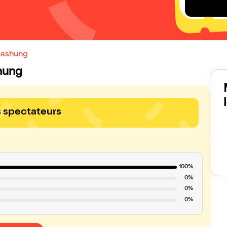
Bashung
shung
s spectateurs
100%
0%
0%
0%