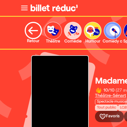
Retour
Théâtre
Comédie
Humour
Comedy clu
S
Madame
10/10
(27 av
Théâtre-Sénart
Spectacle musica
Tout public
LGB
Favoris