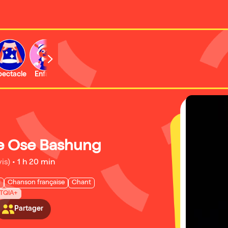
b
pectacle
Enfant
Concert
Activité
Expo et musée
 Ose Bashung
is)
•
1 h 20 min
l
Chanson française
Chant
TQIA+
Partager