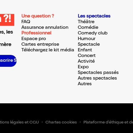
Une question ?
Les spectacles
 ?!
FAQ
Théâtre
Assurance annulation
Comédie
s, les
Professionnel
Comedy club
Espace pro
Humour
 mère
Cartes entreprise
Spectacle
Téléchargez le kit média
Enfant
Concert
inscrire S’inscrire S’inscrire S’inscrire S’inscrire S’inscrire S’inscrire S’inscrire S’inscrire S’inscrire S’inscrire S’inscrire
Activité
Expo
Spectacles passés
Autres spectacles
Autres
ions légales et CGU
Chartes cookies
Plateforme d'éthique et d