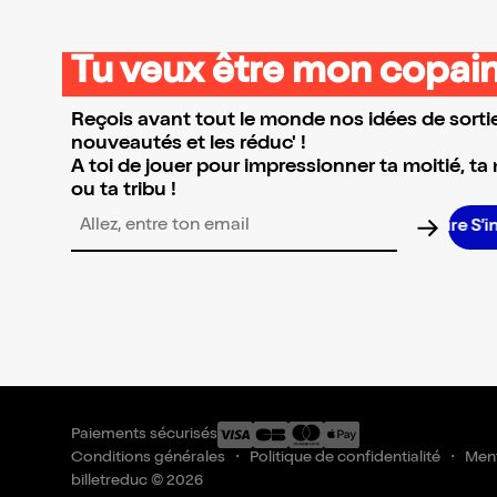
Tu veux être mon copain
Reçois avant tout le monde nos idées de sortie
nouveautés et les réduc' !
A toi de jouer pour impressionner ta moitié, ta
ou ta tribu !
S’
Adresse email pour la newsletter
Paiements sécurisés
Conditions générales
Politique de confidentialité
Ment
billetreduc © 2026