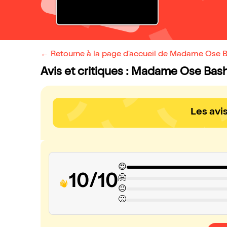
← Retourne à la page d'accueil de Madame Ose 
Avis et critiques : Madame Ose Ba
Les avi
😍
10/10
🤗
😐
🙁