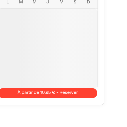
L
M
M
J
V
S
D
À partir de 10,95 € - Réserver