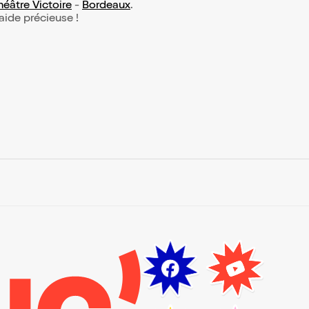
héâtre Victoire
-
Bordeaux
.
 aide précieuse !