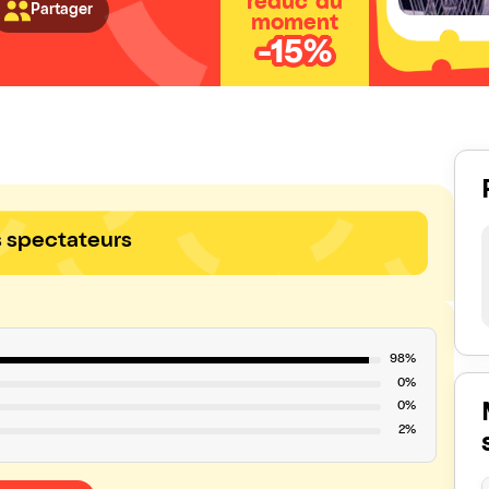
réduc' du
Partager
moment
-15%
s spectateurs
98%
0%
0%
2%