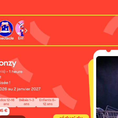
b
pectacle
Enfant
Concert
Activité
onzy
is)
•
1 heure
e
isée !
26 au 2 janvier 2027
dos 12-16
Bébés 1-3
Enfants 6-
ans
ans
12 ans
95 €