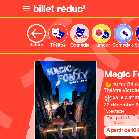
Retour
Théâtre
Comédie
Humour
Comedy clu
S
Magic F
10/10
(54 av
Théâtre Victoir
Salle climat
22 décembre 20
Spectacle
Tout petits 3-
A
6 ans
À partir de 10,