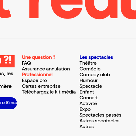
Une question ?
Les spectacles
 ?!
FAQ
Théâtre
Assurance annulation
Comédie
s, les
Professionnel
Comedy club
Espace pro
Humour
 mère
Cartes entreprise
Spectacle
Téléchargez le kit média
Enfant
Concert
scrire S’inscrire S’inscrire S’inscrire S’inscrire S’inscrire S’inscrire S’inscrire S’inscrire S’inscrire S’inscrire
Activité
Expo
Spectacles passés
Autres spectacles
Autres