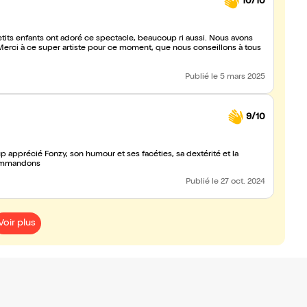
10/10
etits enfants ont adoré ce spectacle, beaucoup ri aussi. Nous avons
erci à ce super artiste pour ce moment, que nous conseillons à tous
Publié
le 5 mars 2025
9/10
p apprécié Fonzy, son humour et ses facéties, sa dextérité et la
ecommandons
Publié
le 27 oct. 2024
Voir plus