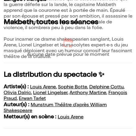
la guerre déferle sur la lande, le capitaine Makbeth
apprend que la couronne est à portée de main. Épaulé
par son épouse et pressé par son ambition, il assassine le
Makbeth, toutes les séances
roi et s'empare du trône. Pris dans une spirale de
violence, il sombrera peu à peu dans la folie.
Pour incarner ce drame shakespearien sanglant, Louis
Arene, Lionel Lingelser et leursacolytes expert·e·s du jeu
masqué déploient avec un humour corrosif leur fascinant
Aucune date prévue pour le moment
théâtre de la cruauté.
La distribution du spectacle ✨
Artiste(s) :
Louis Arene
,
Sophie Botte
,
Delphine Cottu
,
Olivia Dalric
,
Lionel Lingelser
,
Anthony Martine
,
François
Praud
,
Erwan Tarlet
Auteur(s) :
Munstrum Théâtre d'après William
Shakespeare
Metteur(s) en scène :
Louis Arene