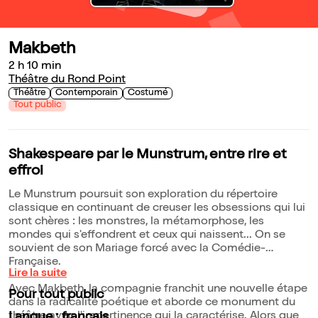
Makbeth
2 h 10 min
Théâtre du Rond Point
Théâtre
Contemporain
Costumé
Tout public
Shakespeare par le Munstrum, entre rire et
effroi
Le Munstrum poursuit son exploration du répertoire
classique en continuant de creuser les obsessions qui lui
sont chères : les monstres, la métamorphose, les
mondes qui s'effondrent et ceux qui naissent... On se
souvient de son Mariage forcé avec la Comédie-
Française.
Lire la suite
Avec Makbeth, la compagnie franchit une nouvelle étape
Pour tout public
dans la radicalité poétique et aborde ce monument du
théâtre avec l'impertinence qui la caractérise. Alors que
Langue : français