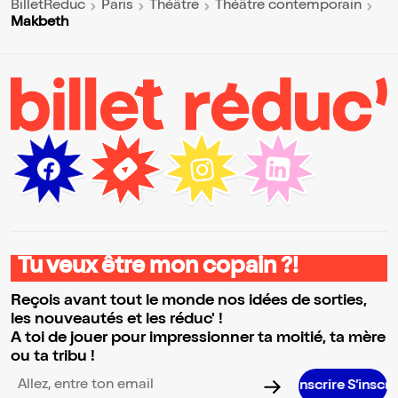
BilletReduc
Paris
Théâtre
Théâtre contemporain
Makbeth
Tu veux être mon copain ?!
Reçois avant tout le monde nos idées de sorties,
les nouveautés et les réduc' !
A toi de jouer pour impressionner ta moitié, ta mère
ou ta tribu !
S’inscrire S’inscrire S’inscri
Adresse email pour la newsletter