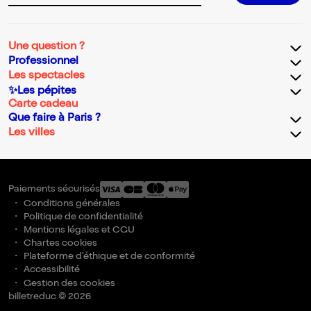
Une question ?
Professionnel
Les spectacles
✨Les pépites
Carte cadeau
Que faire à Paris ?
Les villes
Paiements sécurisés
Conditions générales
Politique de confidentialité
Mentions légales et CGU
Chartes cookies
Plateforme d'éthique et de conformité
Accessibilité
Gestion des cookies
billetreduc © 2026