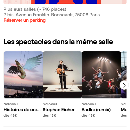
Plusieurs salles (~ 746 places)
2 bis, Avenue Franklin-Roosevelt, 75008 Paris
Réserver un parking
Les spectacles dans la même salle
Nouveau !
Nouveau !
Nouveau !
Nouve
Histoires de creve
Stephan Eicher
Badke (remix)
Merc
ttes
labo
dès 43€
dès 43€
dès 43€
dès 