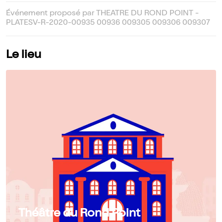
Événement proposé par THEATRE DU ROND POINT -
PLATESV-R-2020-00935 00936 009305 009306 009307
Le lieu
Théâtre du Rond Point