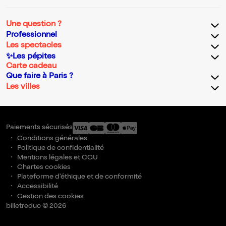
Une question ?
Professionnel
Les spectacles
✨Les pépites
Carte cadeau
Que faire à Paris ?
Les villes
Paiements sécurisés
Conditions générales
Politique de confidentialité
Mentions légales et CGU
Chartes cookies
Plateforme d'éthique et de conformité
Accessibilité
Gestion des cookies
billetreduc © 2026