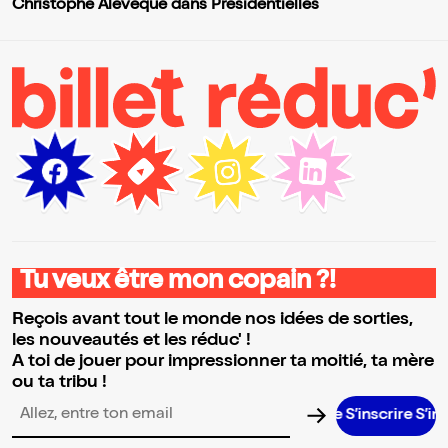
Christophe Alévêque dans Présidentielles
Tu veux être mon copain ?!
Reçois avant tout le monde nos idées de sorties,
les nouveautés et les réduc' !
A toi de jouer pour impressionner ta moitié, ta mère
ou ta tribu !
S’inscrire S’inscrire 
Adresse email pour la newsletter