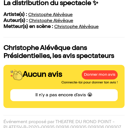
La distribution du spectacle ✨
Artiste(s) :
Christophe Alévêque
Auteur(s) :
Christophe Alévêque
Metteur(s) en scène :
Christophe Alévêque
Christophe Alévêque dans
Présidentielles, les avis spectateurs
Aucun avis
Donner mon avis
Connecte-toi pour donner ton avis !
Il n'y a pas encore d'avis 😭
Événement proposé par THEATRE DU ROND POINT -
PLATESV-R-2020-00935 00936 009305 009306 009307