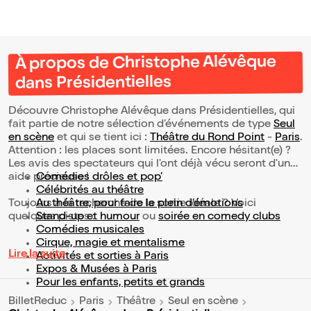
À propos de Christophe Alévêque
dans Présidentielles
Découvre Christophe Alévêque dans Présidentielles, qui
fait partie de notre sélection d’événements de type
Seul
en scène
et qui se tient ici :
Théâtre du Rond Point
-
Paris
.
Attention : les places sont limitées. Encore hésitant(e) ?
Les avis des spectateurs qui l'ont déjà vécu seront d'une
aide précieuse !
Comédies drôles et pop’
Célébrités au théâtre
Toujours à la recherche de la sortie idéale ? Voici
Au théâtre, pour faire le plein d’émotions
quelques pistes :
Stand-up et humour
ou
soirée en comedy clubs
Comédies musicales
Cirque, magie et mentalisme
Lire la suite
Activités et sorties à Paris
Expos & Musées à Paris
Pour les enfants, petits et grands
BilletReduc
Paris
Théâtre
Seul en scène