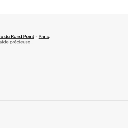
re du Rond Point
-
Paris
.
 aide précieuse !