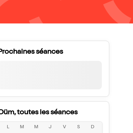
Prochaines séances
Oüm, toutes les séances
L
M
M
J
V
S
D