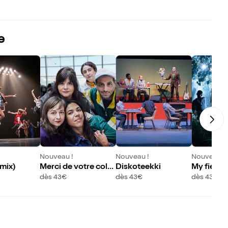
e
Nouveau !
Nouveau !
Nouveau !
mix)
Merci de votre colla
Diskoteekki
My fierce
boration
tep
dès 43€
dès 43€
dès 43€