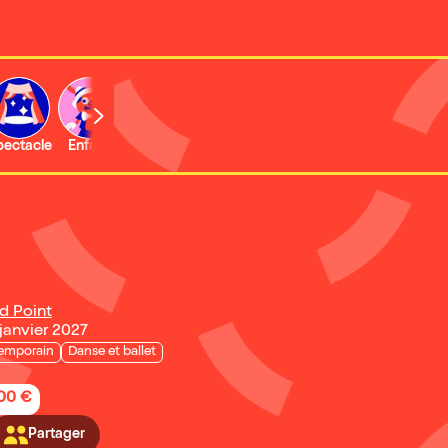
b
pectacle
Enfant
Concert
Activité
Expo et musée
d Point
 janvier 2027
emporain
Danse et ballet
,00 €
Partager