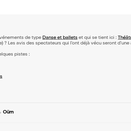
’événements de type
Danse et ballets
et qui se tient ici :
Théât
(e) ? Les avis des spectateurs qui l'ont déjà vécu seront d'une
elques pistes :
s
Oüm