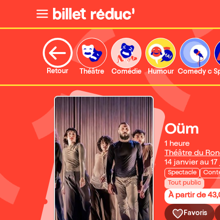
Retour
Théâtre
Comédie
Humour
Comedy clu
S
Oüm
1 heure
Théâtre du Ron
14 janvier au 17
Spectacle
Cont
Tout public
À partir de 43
Favoris