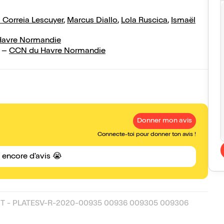
a Correia Lescuyer
,
Marcus Diallo
,
Lola Ruscica
,
Ismaël
avre Normandie
–
CCN du Havre Normandie
Donner mon avis
Connecte-toi pour donner ton avis !
s encore d'avis 😭
T - PLATESV-R-2020-00935 00936 009305 009306