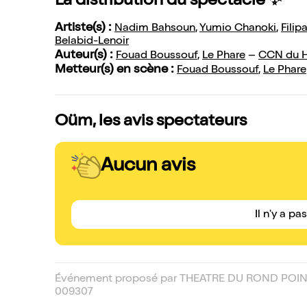
La distribution du spectacle ✨
Artiste(s) :
Nadim Bahsoun
,
Yumio Chanoki
,
Filip
Belabid-Lenoir
Auteur(s) :
Fouad Boussouf
,
Le Phare
–
CCN du H
Metteur(s) en scène :
Fouad Boussouf
,
Le Phare
Oüm, les avis spectateurs
Aucun avis
Il n'y a pa
Événement proposé par THEATRE DU ROND POIN
009307