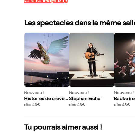
Réserver un parking
Les spectacles dans la même sall
Nouveau !
Nouveau !
Nouveau !
Histoires de crevett
Stephan Eicher
Badke (re
es
dès 43€
dès 43€
dès 43€
Tu pourrais aimer aussi !