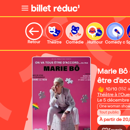
Retour
Théâtre
Comédie
Humour
Comedy clu
S
Marie Bô
être d'ac
10/10
(152 a
Théâtre à l'Ou
Le 5 décembre
One woman sho
Tout public
À partir de 20