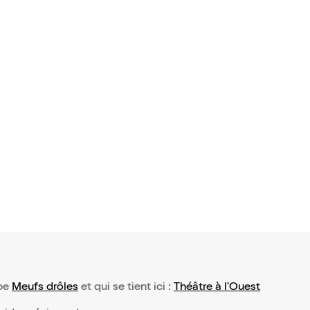
vis)
 by Kev Ad
ype
Meufs drôles
et qui se tient ici :
Théâtre à l'Ouest