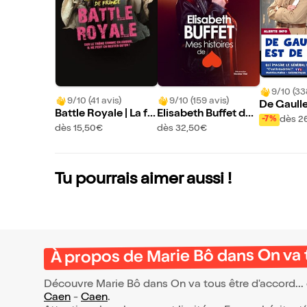
9/10 (33
9/10 (41 avis)
9/10 (159 avis)
De Gaulle
Battle Royale | La fo
Elisabeth Buffet dan
our
dès 2
-7%
lle histoire de Franc
s Mes histoires de c
dès 15,50€
dès 32,50€
e - Volet 2
oeur
Tu pourrais aimer aussi !
À propos de Marie Bô dans On va t
Découvre Marie Bô dans On va tous être d'accord... 
Caen
-
Caen
.