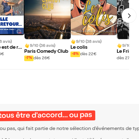
8 avis)
9/10 (38 avis)
9/10 (36 avis)
9/10 (8 a
 est de ret
Le colis
Paris Comedy Club
Le Fridge
6€
dès 22€
-8%
ams
dès 26€
dès 27€
-7%
ous être d'accord... ou pas
ou pas, qui fait partie de notre sélection d’événements de t