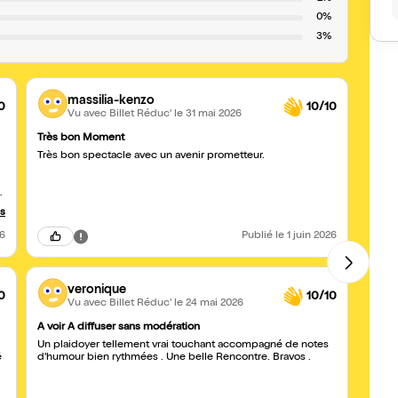
0%
3%
massilia-kenzo
0
10/10
Vu avec Billet Réduc'
le 31 mai 2026
Très bon Moment
Émouv
Très bon spectacle avec un avenir prometteur.
On es
t
us
a
26
Publié
le 1 juin 2026
n
veronique
0
10/10
Vu avec Billet Réduc'
le 24 mai 2026
A voir A diffuser sans modération
Drôle
Un plaidoyer tellement vrai touchant accompagné de notes
Merci
é
d'humour bien rythmées . Une belle Rencontre. Bravos .