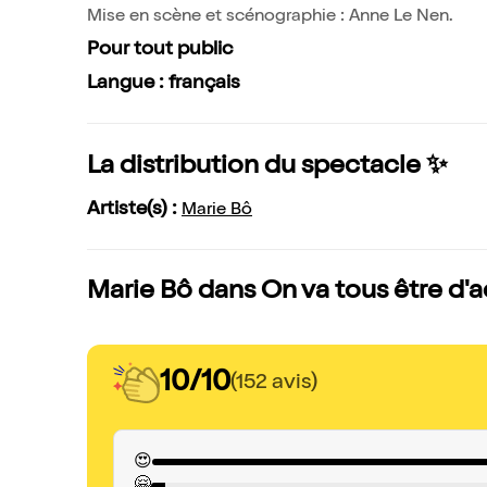
Mise en scène et scénographie : Anne Le Nen.
Pour tout public
Langue : français
La distribution du spectacle ✨
Artiste(s) :
Marie Bô
Marie Bô dans On va tous être d'ac
10/10
(152 avis)
😍
🤗