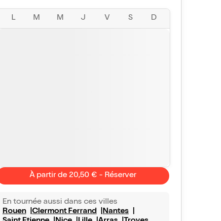
L
M
M
J
V
S
D
À partir de 20,50 € - Réserver
En tournée aussi dans ces villes
Rouen
Clermont Ferrand
Nantes