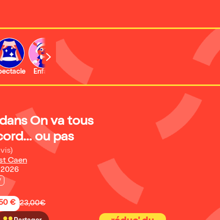
b
pectacle
Enfant
Concert
 dans On va tous
cord... ou pas
vis)
est Caen
 2026
w
,50 €
23,00€