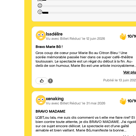
😐
🙁
Isadélire
10/1
Vu avec Billet Réduc'
le 12 juin 2026
Bravo Marie Bô !
Gros coup de cœur pour Marie Bo au Citron Bleu ! Une
soirée mémorable passée hier dans ce super café-théâtre
toulousain. Le spectacle est un régal du début à la fin. Au-
delà de son humour, Marie Bo est une artiste incroyablemen
chaleureuse et complice avec sa salle. On sent une vraie
Voir pl
proximité qui fait un bien fou, et qui s'est prolongée après l
séance puisqu'elle a gentiment pris le temps de faire des
Publié
le 13 juin 20
photos avec moi. N'hésitez pas une seconde à aller la voir e
live, les rires sont garantis !
xenaking
10/1
Vu avec Billet Réduc'
le 31 mai 2026
BRAVO MADAME
LGBT,ou lala, me suis dis comment va t-elle me faire rire? Et
bien contre toute attente, je dis BRAVO MADAME. J'ai rigol
sur ce sujet encore délicat. Le spectacle est d'une gaîté
aimable et bien vaillant. Marie Bô,manifeste la bonne
humeur.