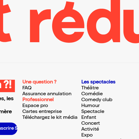
Une question ?
Les spectacles
 ?!
FAQ
Théâtre
Assurance annulation
Comédie
s, les
Professionnel
Comedy club
Espace pro
Humour
 mère
Cartes entreprise
Spectacle
Téléchargez le kit média
Enfant
Concert
crire S’inscrire S’inscrire S’inscrire S’inscrire S’inscrire S’inscrire S’inscrire S’inscrire S’inscrire S’inscrire S’inscrire
Activité
Expo