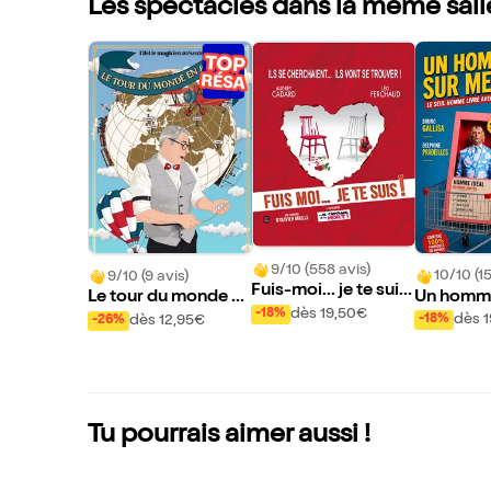
Les spectacles dans la même sall
9/10 (558 avis)
10/10 (15
9/10 (9 avis)
Fuis-moi... je te suis
Un homme
Le tour du monde e
!
dès 19,50€
-18%
re
n 80 tours (ou presq
dès 
dès 12,95€
-18%
-26%
ue)
Tu pourrais aimer aussi !