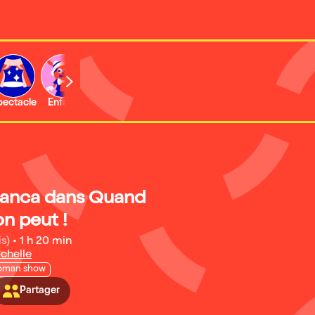
b
pectacle
Enfant
Concert
Activité
anca dans Quand
on peut !
is)
•
1 h 20 min
chelle
oman show
Partager