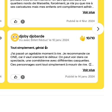
pendant 1h30 en ce moment!! En tant qu’instit dans les
son a
quartiers nords de Marseille, forcément, je n’ai pu que rire à
vous 
ses caricatures mais mes enfants ont complètement adhéré
Elle 
également ainsi que l’ensemble du public! Marion fédère, se
avec s
Voir plus
régale et nous régale. Un grand bravo à l’équipe du théâtre
va en 
de La Fontaine d’Argent à Aix également, au top.
régalé
24
Publié
le 4 févr. 2024
djoby djobarde
0
10/10
Vu avec Billet Réduc'
le 10 janv. 2024
Quand
Tout simplement, génial 👍
Pétill
J'ai passé un agréable moment à rire. Je recommande ce
éclaté
ONE, car il vaut vraiment le détour. On peut voir dans ce
avec 
spectacle, une comédienne avec différentes casquettes.
Ces personnages sont tout simplement à mourir de rire. 👏👏
. signé: la fille qui est venue de Chicago. 😂
Voir plus
24
Publié
le 14 janv. 2024