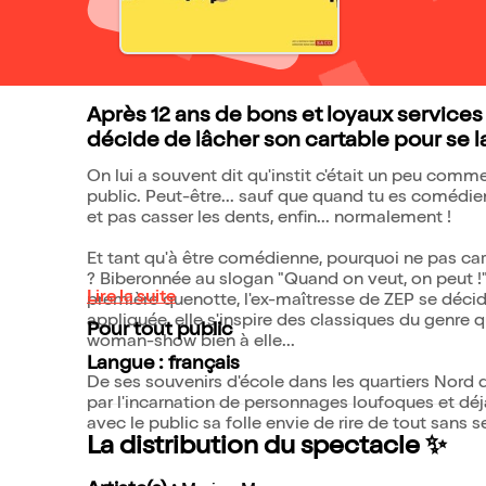
Après 12 ans de bons et loyaux services
décide de lâcher son cartable pour se l
On lui a souvent dit qu'instit c'était un peu com
public. Peut-être... sauf que quand tu es comédienn
et pas casser les dents, enfin... normalement !
Et tant qu'à être comédienne, pourquoi ne pas c
? Biberonnée au slogan "Quand on veut, on peut !" 
Lire la suite
première quenotte, l'ex-maîtresse de ZEP se décid
appliquée, elle s'inspire des classiques du genre q
Pour tout public
woman-show bien à elle...
Langue : français
De ses souvenirs d'école dans les quartiers Nord 
par l'incarnation de personnages loufoques et déja
avec le public sa folle envie de rire de tout sans 
La distribution du spectacle ✨