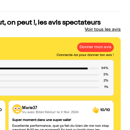
 on peut !, les avis spectateurs
Voir tous les avis
Donner mon avis
Connecte-toi pour donner ton avis !
94%
3%
2%
1%
Marie37
0
10/10
Vu avec Billet Réduc'
le 3 févr. 2024
Super moment dans une super salle!
Excell
Excellente performance, que ça fait du bien de rire non stop
Mario