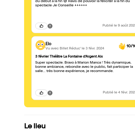
du debut à la fin 😅 Ravis de pouvoir la féliciter à la fin du
spectacle Je Conseille ++++++
Publié
le 9 août 20
Elo
10/1
Vu avec Billet Réduc'
le 3 févr. 2024
3 février Théâtre La Fontaine d’Argent Aix
Super spectacle. Bravo à Marion Manca ! Très dynamique,
bonne ambiance, rebondie avec le public, fait participer la
salle... très bonne expérience, je recommande.
Publié
le 4 févr. 20
Le lieu