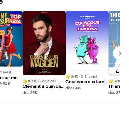
e
1 avis)
8/10 (11111 avis)
 sur mesu
10/10 (223 avis)
9/10 (14 
Couscous aux lardo
19,50€
Clément Blouin dan
Thierry G
ns
dès 24€
s Magicien
l'Insolent 
dès 27€
dès 27€