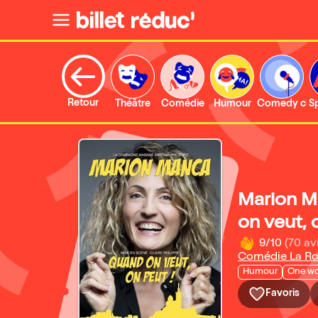
Retour
Théâtre
Comédie
Humour
Comedy clu
S
Marion M
on veut, 
9/10
(70 av
Comédie La Ro
Humour
One w
Favoris