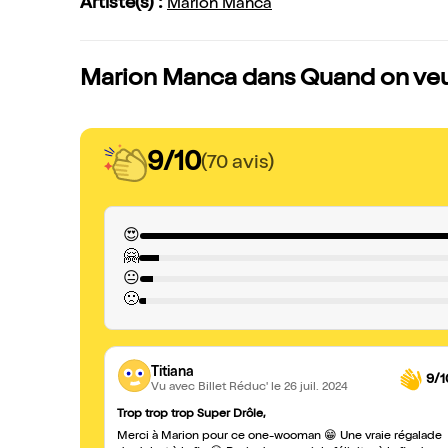
Artiste(s) :
Marion Manca
Marion Manca dans Quand on veut,
9/10
(70 avis)
😍
🤗
😐
🙁
Titiana
9/1
Vu avec Billet Réduc'
le 26 juil. 2024
Trop trop trop Super Drôle,
Merci à Marion pour ce one-wooman 😁 Une vraie régalade