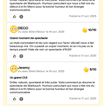
Drôle, naturel, spontané et très juste. Voila comment je résume le
spectacle de Markouch. Humour percutant qui nous a fait rire du
début à la fin Merci pour ta bonne humeur et ton énergie
communicative
Publié
le 17 oct. 2025
DIEGO
10/10
Vu avec Billet Réduc'
le 16 oct. 2025
Grand moment de spectacle
Le style nonchalant et les son regard sur l'actu' décalé nous a fait
beaucoup rire. On a passé un super moment, et on n'a pas vu le
temps passé! Hate de voir un spectacle d'1h30!
Publié
le 17 oct. 2025
Jeremy
8/10
Vu avec Billet Réduc'
le 16 oct. 2025
Un grand OUI
Drôle, naturel, spontané et très juste. Voila comment je résume le
spectacle de Markouch. Humour percutant qui nous a fait rire du
début à la fin Merci pour ta bonne humeur et ton énergie
communicative
Publié
le 17 oct. 2025