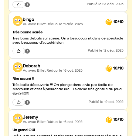
Publié
le 23 déc. 2025
bingo
10/10
Vu avec Billet Réduc'
le 11 déc. 2025
Très bonne soirée
Très bons débuts sur scène. On a beaucoup rit dans ce spectacle
avec beaucoup d'autodérision
Publié
le 12 déc. 2025
Deborah
10/10
Vu avec Billet Réduc'
le 16 oct. 2025
Rire assuré !!
Très belle découverte !!! On plonge dans la vie pas facile de
Markouch et c’est à pleurer de rire… La dame très gentille du jeudi
16/10 🤭🤣
Publié
le 19 oct. 2025
Jeremy
10/10
Vu avec Billet Réduc'
le 16 oct. 2025
Un grand OUI