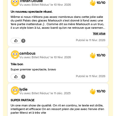
Tristan Douille
10/10
Vu avec Billet Réduc'
le 10 févr. 2026
Un nouveau spectacle réussi.
Même si nous n'étions pas assez nombreux dans cette jolie salle
du petit Palais des glaces Markouch s'est donné à fond avec une
1ere partie inattendue ;) . Comme dit sa mère Markouch a un truc,
il a un style bien à lui, assez barré qu'on ne retrouve que rarement
chez les autres humoristes. Je ne peux que conseiller d'aller voir
Voir plus
cet artiste singulier qui j'espère et il le mérite va vite remplir cette
salle, bravo à lui !
Publié
le 11 févr. 2026
cambous
10/10
Vu avec Billet Réduc'
le 10 févr. 2026
Très bon
Super premier spectacle, bravo
Publié
le 11 févr. 2026
lydie
10/10
Vu avec Billet Réduc'
le 11 déc. 2025
SUPER PARTAGE
Un one man show de qualité. On rit en continu, le texte est drôle,
intelligent et efficace On en ressort plein de joie avec l'envie d'en
parler Merci et à très vite