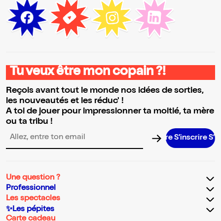
Tu veux être mon copain ?!
Reçois avant tout le monde nos idées de sorties,
les nouveautés et les réduc' !
A toi de jouer pour impressionner ta moitié, ta mère
ou ta tribu !
S’inscrire S’ins
Adresse email pour la newsletter
Une question ?
Professionnel
Les spectacles
✨Les pépites
Carte cadeau