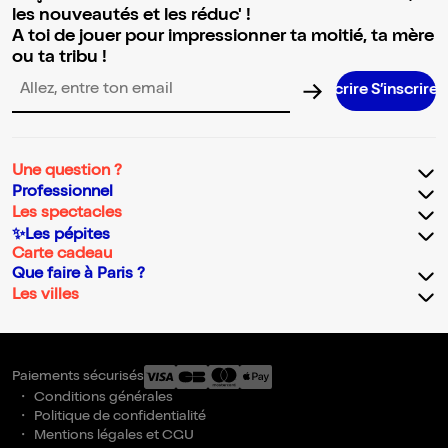
les nouveautés et les réduc' !
A toi de jouer pour impressionner ta moitié, ta mère
ou ta tribu !
S’inscri
Adresse email pour la newsletter
Une question ?
Professionnel
Les spectacles
✨Les pépites
Carte cadeau
Que faire à Paris ?
Les villes
Paiements sécurisés
Conditions générales
Politique de confidentialité
Mentions légales et CGU