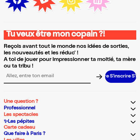
Tu veux être mon copain ?!
Reçois avant tout le monde nos idées de sorties,
les nouveautés et les réduc' !
A toi de jouer pour impressionner ta moitié, ta mère
ou ta tribu !
S’inscrire S’inscri
Adresse email pour la newsletter
Une question ?
Professionnel
Les spectacles
✨Les pépites
Carte cadeau
Que faire à Paris ?