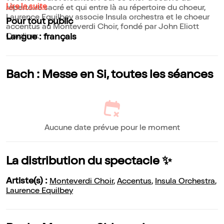
Lire la suite
répertoire sacré et qui entre là au répertoire du choeur,
Laurence Equilbey associe Insula orchestra et le choeur
Pour tout public
accentus au Monteverdi Choir, fondé par John Eliott
Gardiner.
Langue : français
Bach : Messe en Si, toutes les séances
Aucune date prévue pour le moment
La distribution du spectacle ✨
Artiste(s) :
Monteverdi Choir
,
Accentus
,
Insula Orchestra
,
Laurence Equilbey