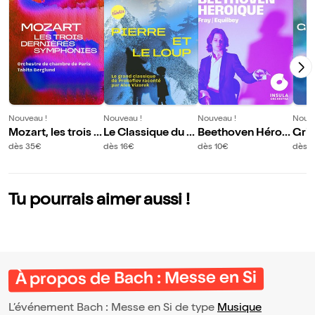
Nouveau !
Nouveau !
Nouveau !
Nouve
Mozart, les trois d
Le Classique du Di
Beethoven Héroïq
Grie
ernières symphon
manche : Pierre et
ue
Du g
dès 35€
dès 16€
dès 10€
dès 
ies
le Loup
nou
Tu pourrais aimer aussi !
À propos de Bach : Messe en Si
L’événement Bach : Messe en Si de type
Musique