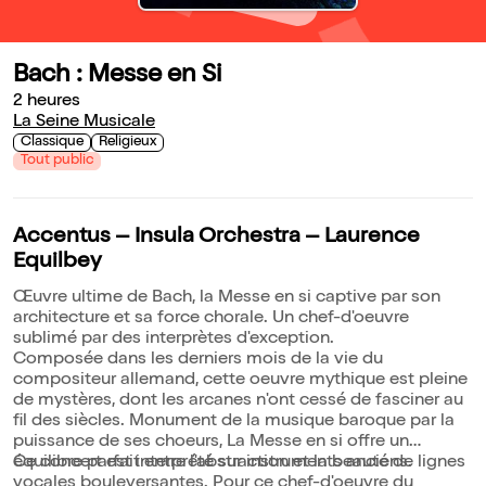
Bach : Messe en Si
2 heures
La Seine Musicale
Classique
Religieux
Tout public
Accentus – Insula Orchestra – Laurence
Equilbey
Œuvre ultime de Bach, la Messe en si captive par son
architecture et sa force chorale. Un chef-d'oeuvre
sublimé par des interprètes d'exception.
Composée dans les derniers mois de la vie du
compositeur allemand, cette oeuvre mythique est pleine
de mystères, dont les arcanes n'ont cessé de fasciner au
fil des siècles. Monument de la musique baroque par la
puissance de ses choeurs, La Messe en si offre un
équilibre parfait entre l'abstraction et la beauté de lignes
Ce concert est interprété sur instruments anciens.
vocales bouleversantes. Pour ce chef-d'oeuvre du