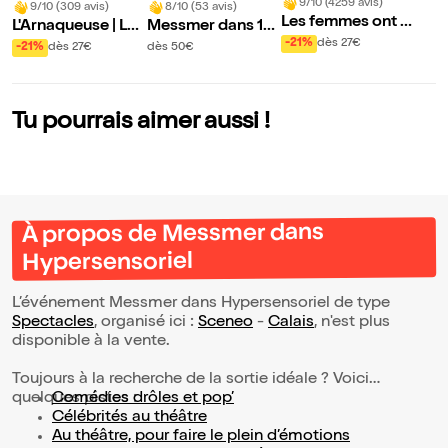
9/10 (4259 avis)
9/10 (309 avis)
8/10 (53 avis)
Les femmes ont t
L'Arnaqueuse | Lon
Messmer dans 13
oujours raison, les
-21%
dès 27€
guenesse
Hz | Longuenesse
-21%
dès 27€
dès 50€
hommes n'ont jam
ais tort !
Tu pourrais aimer aussi !
À propos de Messmer dans
Hypersensoriel
L’événement Messmer dans Hypersensoriel de type
Spectacles
, organisé ici :
Sceneo
-
Calais
, n'est plus
disponible à la vente.
Toujours à la recherche de la sortie idéale ? Voici
quelques pistes :
Comédies drôles et pop’
Célébrités au théâtre
Au théâtre, pour faire le plein d’émotions