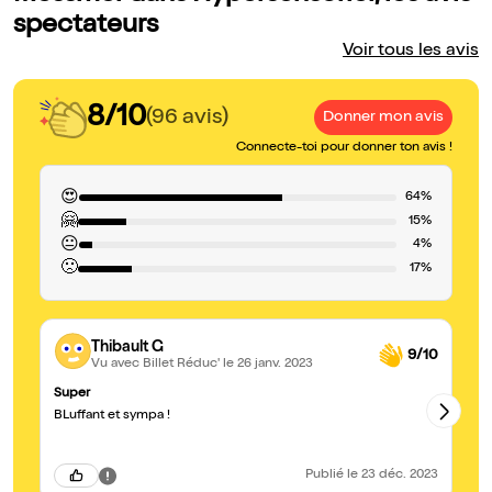
spectateurs
Voir tous les avis
8/10
(96 avis)
Donner mon avis
Connecte-toi pour donner ton avis !
😍
64%
🤗
15%
😐
4%
🙁
17%
Thibault G
9/10
Vu avec Billet Réduc'
le 26 janv. 2023
Super
Ex
BLuffant et sympa !
Un
je
Ni
Publié
le 23 déc. 2023