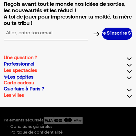
Reçois avant tout le monde nos idées de sorties,
les nouveautés et les réduc' !
A toi de jouer pour impressionner ta moitié, ta mère
ou ta tribu !
S’inscrire S’inscrir
Adresse email pour la newsletter
Une question ?
Professionnel
Les spectacles
✨Les pépites
Carte cadeau
Que faire à Paris ?
Les villes
Paiements sécurisés
Conditions générales
Politique de confidentialité