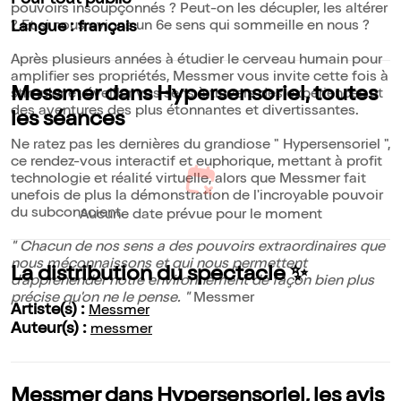
Pour tout public
pouvoirs insoupçonnés ? Peut-on les décupler, les altérer
? Et si nous avions un 6e sens qui sommeille en nous ?
Langue : français
Après plusieurs années à étudier le cerveau humain pour
amplifier ses propriétés, Messmer vous invite cette fois à
Messmer dans Hypersensoriel, toutes
stimuler et éveiller vos sens à travers des expériences et
des aventures des plus étonnantes et divertissantes.
les séances
Ne ratez pas les dernières du grandiose " Hypersensoriel ",
ce rendez-vous interactif et euphorique, mettant à profit
technologie et réalité virtuelle, alors que Messmer fait
unefois de plus la démonstration de l'incroyable pouvoir
du subconscient.
Aucune date prévue pour le moment
" Chacun de nos sens a des pouvoirs extraordinaires que
nous méconnaissons et qui nous permettent
La distribution du spectacle ✨
d'appréhender notre environnement de façon bien plus
précise qu'on ne le pense. "
Messmer
Artiste(s) :
Messmer
Auteur(s) :
messmer
Messmer dans Hypersensoriel, les avis