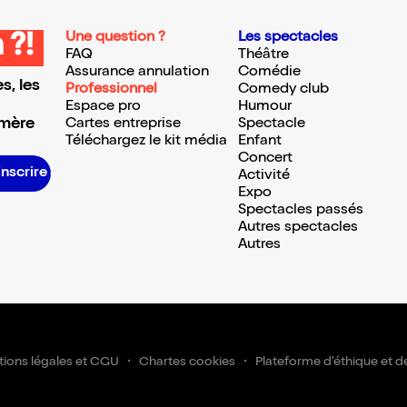
Une question ?
Les spectacles
 ?!
FAQ
Théâtre
Assurance annulation
Comédie
s, les
Professionnel
Comedy club
Espace pro
Humour
 mère
Cartes entreprise
Spectacle
Téléchargez le kit média
Enfant
Concert
S’inscrire S’inscrire S’inscrire S’inscrire S’inscrire S’inscrire S’inscrire S’inscrire S’inscrire S’inscrire S’inscrire S’inscrire
Activité
Expo
Spectacles passés
Autres spectacles
Autres
ions légales et CGU
Chartes cookies
Plateforme d'éthique et d