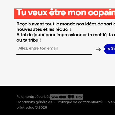
Tu veux être mon copain
Reçois avant tout le monde nos idées de sortie
nouveautés et les réduc' !
A toi de jouer pour impressionner ta moitié, ta
ou ta tribu !
Adresse email pour la newsletter
Paiements sécurisés
Conditions générales
Politique de confidentialité
Ment
billetreduc © 2026