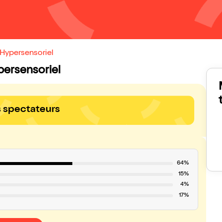
Hypersensoriel
persensoriel
s spectateurs
64%
15%
4%
17%