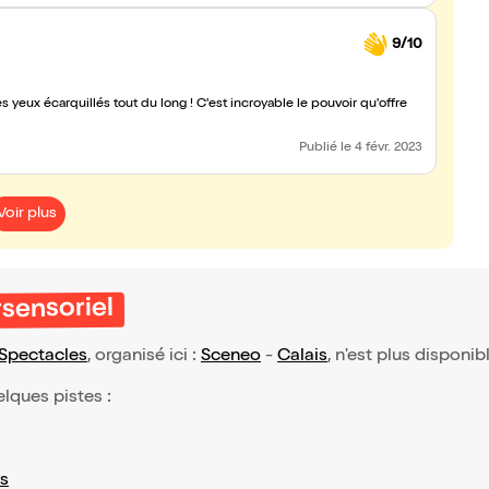
9/10
 yeux écarquillés tout du long ! C'est incroyable le pouvoir qu'offre
Publié
le 4 févr. 2023
Voir plus
sensoriel
Spectacles
, organisé ici :
Sceneo
-
Calais
, n'est plus disponib
elques pistes :
s