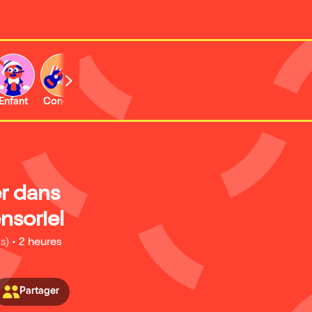
Enfant
Concert
r dans
nsoriel
s)
•
2 heures
Partager