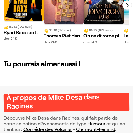
10/10 (123 avis)
10/10 (47 avis)
10/10 (163 avis)
10
Ryad Baxx sort de
Thomas Piet dans
On ne divorce plu
La c
l'ombre
dès 24€
Koala
s
uill
dès 24€
dès 24€
dès 
Tu pourrais aimer aussi !
À propos de Mike Desa dans
Racines
Découvre Mike Desa dans Racines, qui fait partie de
notre sélection d’événements de type
Humour
et qui se
tient ici :
Comédie des Volcans
-
Clermont-Ferrand
.