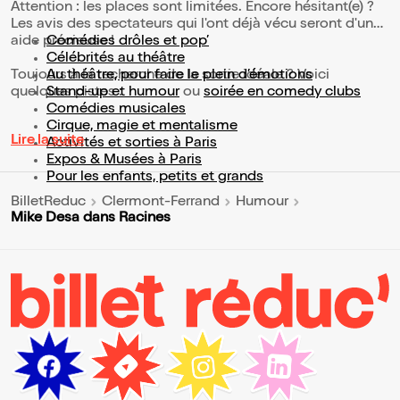
Attention : les places sont limitées. Encore hésitant(e) ?
Les avis des spectateurs qui l'ont déjà vécu seront d'une
aide précieuse !
Comédies drôles et pop’
Célébrités au théâtre
Toujours à la recherche de la sortie idéale ? Voici
Au théâtre, pour faire le plein d’émotions
quelques pistes :
Stand-up et humour
ou
soirée en comedy clubs
Comédies musicales
Cirque, magie et mentalisme
Lire la suite
Activités et sorties à Paris
Expos & Musées à Paris
Pour les enfants, petits et grands
BilletReduc
Clermont-Ferrand
Humour
Mike Desa dans Racines