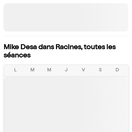
Mike Desa dans Racines, toutes les
séances
L
M
M
J
V
S
D