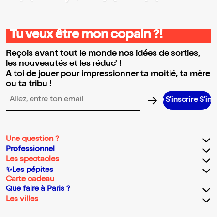
Tu veux être mon copain ?!
Reçois avant tout le monde nos idées de sorties,
les nouveautés et les réduc' !
A toi de jouer pour impressionner ta moitié, ta mère
ou ta tribu !
S’inscrire S’inscrire S’i
Adresse email pour la newsletter
Une question ?
Professionnel
Les spectacles
✨Les pépites
Carte cadeau
Que faire à Paris ?
Les villes