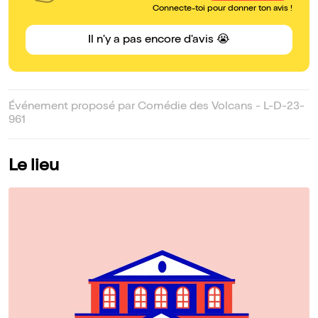
Connecte-toi pour donner ton avis !
Il n'y a pas encore d'avis 😭
Événement proposé par Comédie des Volcans - L-D-23-
961
Le lieu