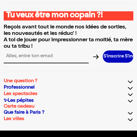
Tu veux être mon copain ?!
Reçois avant tout le monde nos idées de sorties,
les nouveautés et les réduc' !
A toi de jouer pour impressionner ta moitié, ta mère
ou ta tribu !
S’inscrire S’inscrire S’
Adresse email pour la newsletter
Une question ?
Professionnel
Les spectacles
✨Les pépites
Carte cadeau
Que faire à Paris ?
Les villes