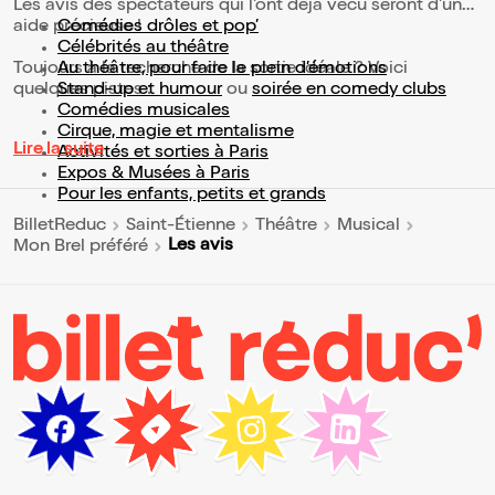
Les avis des spectateurs qui l'ont déjà vécu seront d'une
aide précieuse !
Comédies drôles et pop’
Célébrités au théâtre
Toujours à la recherche de la sortie idéale ? Voici
Au théâtre, pour faire le plein d’émotions
quelques pistes :
Stand-up et humour
ou
soirée en comedy clubs
Comédies musicales
Cirque, magie et mentalisme
Lire la suite
Activités et sorties à Paris
Expos & Musées à Paris
Pour les enfants, petits et grands
BilletReduc
Saint-Étienne
Théâtre
Musical
Les avis
Mon Brel préféré