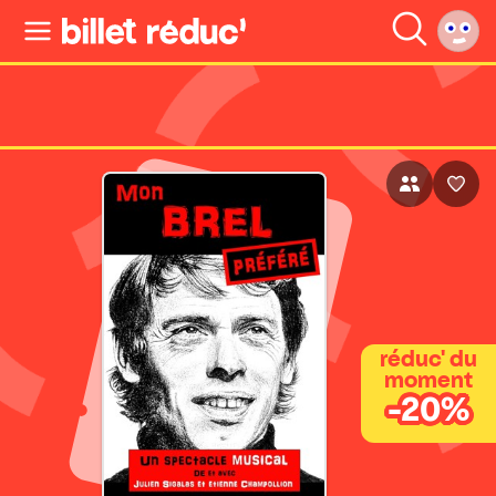
réduc' du
moment
-20%