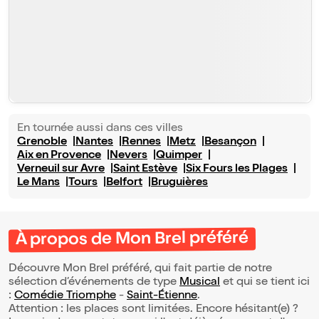
En tournée aussi dans ces villes
Grenoble
Nantes
Rennes
Metz
Besançon
Aix en Provence
Nevers
Quimper
Verneuil sur Avre
Saint Estève
Six Fours les Plages
Le Mans
Tours
Belfort
Bruguières
À propos de Mon Brel préféré
Découvre Mon Brel préféré, qui fait partie de notre
sélection d’événements de type
Musical
et qui se tient ici
:
Comédie Triomphe
-
Saint-Étienne
.
Attention : les places sont limitées. Encore hésitant(e) ?