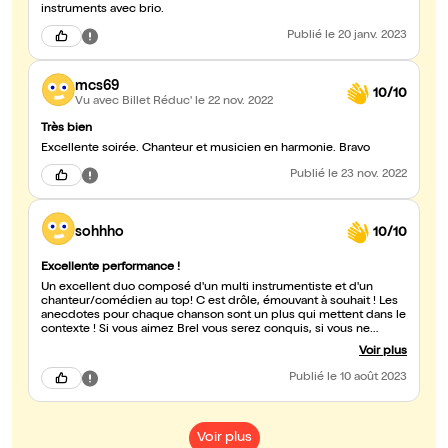
instruments avec brio.
Publié
le 20 janv. 2023
mcs69
10/10
Vu avec Billet Réduc'
le 22 nov. 2022
Très bien
Excellente soirée. Chanteur et musicien en harmonie. Bravo
Publié
le 23 nov. 2022
sohhho
10/10
Excellente performance !
Un excellent duo composé d'un multi instrumentiste et d'un
chanteur/comédien au top! C est drôle, émouvant à souhait ! Les
anecdotes pour chaque chanson sont un plus qui mettent dans le
contexte ! Si vous aimez Brel vous serez conquis, si vous ne
connaissez pas plus que ça vous le serez aussi car ses textes sont
Voir plus
géniaux et mis en valeur de la meilleure des manieres pour
découvrir ! Bref aucune hésitation si ça passe près de chez vous
Publié
le 10 août 2023
FONCEZ! Mais n oubliez pas les mouchoirs.!
Voir plus