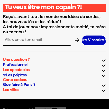
Tu veux être mon copain ?!
Reçois avant tout le monde nos idées de sorties,
les nouveautés et les réduc' !
A toi de jouer pour impressionner ta moitié, ta mère
ou ta tribu !
S’inscrire S’ins
Adresse email pour la newsletter
Une question ?
Professionnel
Les spectacles
✨Les pépites
Carte cadeau
Que faire à Paris ?
Les villes