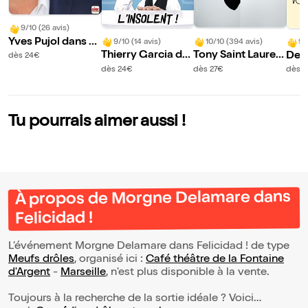
9/10 (26 avis)
Yves Pujol dans B
9/10 (14 avis)
10/10 (394 avis)
9/
est of
Thierry Garcia da
Tony Saint Lauren
Deni
dès 24€
ns L'insolent
t dans Efficace
vous
dès 24€
dès 27€
dès 
le
Tu pourrais aimer aussi !
À propos de Morgne Delamare dans
Felicidad !
L’événement Morgne Delamare dans Felicidad ! de type
Meufs drôles
, organisé ici :
Café théâtre de la Fontaine
d'Argent
-
Marseille
, n'est plus disponible à la vente.
Toujours à la recherche de la sortie idéale ? Voici