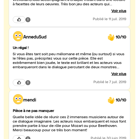
virevoltant,nous accompagnant à chaque instant dans une lecture
à facettes de leurs oeuvres. Très bon jeu des acteurs qui
s'opposent puis se complètent, une mise en scène qui nous
Voir plus
transporte !
Publié
le 11 juil. 2019
AnneduSud
10/10
Un régal !
Si vous êtes tant soit peu mélomane et même (ou surtout) si vous
le l'êtes pas, précipitez vous sur cette pièce. Elle est
extrêmement bien jouée, le texte est brillant et les acteurs vous
embarqueront dans le dialogue percutant de deux monstres
sacrés aux caractères opposés. J'ai adoré !
Voir plus
Publié
le 7 juil. 2019
mendi
10/10
Pièce à ne pas manquer
Quelle belle idée de réunir ces 2 immenses musiciens autour de
ce dialogue imaginaire. Les acteurs nous embarquent et nous font
prendre partie à tour de rôle pour Mozart ou pour Beethoven.
Merci beaucoup pour ce très bon moment!
Publié
le 30 juin 2019