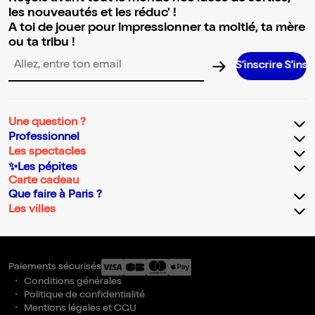
les nouveautés et les réduc' !
A toi de jouer pour impressionner ta moitié, ta mère
ou ta tribu !
S’inscrire S’inscrire S’i
Adresse email pour la newsletter
Une question ?
Professionnel
Les spectacles
✨Les pépites
Carte cadeau
Que faire à Paris ?
Les villes
Paiements sécurisés
Conditions générales
Politique de confidentialité
Mentions légales et CGU