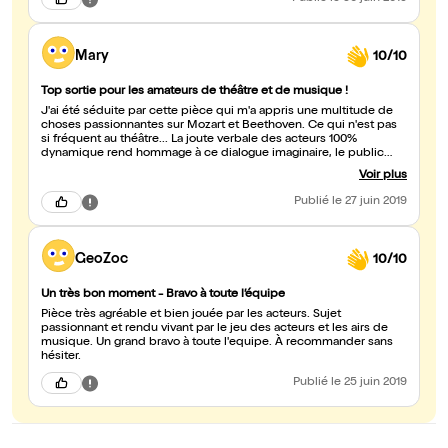
Mary
10/10
Top sortie pour les amateurs de théâtre et de musique !
J'ai été séduite par cette pièce qui m'a appris une multitude de
choses passionnantes sur Mozart et Beethoven. Ce qui n'est pas
si fréquent au théâtre... La joute verbale des acteurs 100%
dynamique rend hommage à ce dialogue imaginaire, le public
prend parti pour Mozart puis pour Beethoven puis pour Mozart...
Voir plus
Pendant les 75 minutes que durent la pièce, j'étais captivée et je
suis ressortie heureuse de ma soirée !
Publié
le 27 juin 2019
GeoZoc
10/10
Un très bon moment - Bravo à toute l’équipe
Pièce très agréable et bien jouée par les acteurs. Sujet
passionnant et rendu vivant par le jeu des acteurs et les airs de
musique. Un grand bravo à toute l'equipe. À recommander sans
hésiter.
Publié
le 25 juin 2019