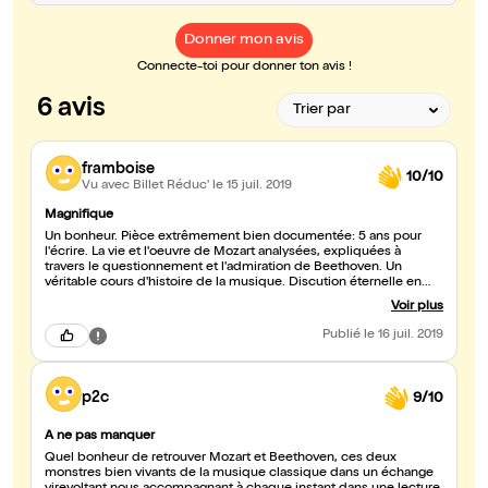
Donner mon avis
Connecte-toi pour donner ton avis !
6 avis
framboise
10/10
Vu avec Billet Réduc'
le 15 juil. 2019
Magnifique
Un bonheur. Pièce extrêmement bien documentée: 5 ans pour
l'écrire. La vie et l'oeuvre de Mozart analysées, expliquées à
travers le questionnement et l'admiration de Beethoven. Un
véritable cours d'histoire de la musique. Discution éternelle en
musique comme en peinture sur l'innovation dans l'art entre le
Voir plus
classicisme du moment et une autre forme d'expression
artistique. Bravo.
Publié
le 16 juil. 2019
p2c
9/10
A ne pas manquer
Quel bonheur de retrouver Mozart et Beethoven, ces deux
monstres bien vivants de la musique classique dans un échange