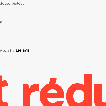
elques pistes :
s
Les avis
 Mozart