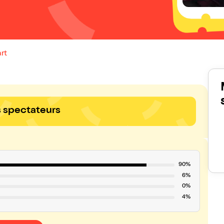
rt
s spectateurs
90%
6%
0%
4%