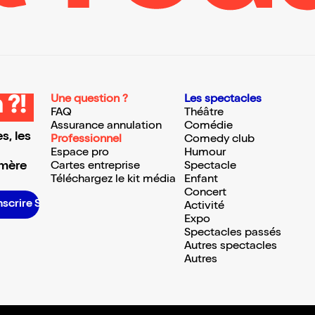
Une question ?
Les spectacles
 ?!
FAQ
Théâtre
Assurance annulation
Comédie
s, les
Professionnel
Comedy club
Espace pro
Humour
 mère
Cartes entreprise
Spectacle
Téléchargez le kit média
Enfant
Concert
inscrire S’inscrire S’inscrire S’inscrire S’inscrire S’inscrire S’inscrire S’inscrire S’inscrire S’inscrire S’inscrire S’inscrire
Activité
Expo
Spectacles passés
Autres spectacles
Autres