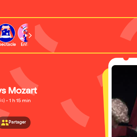
b
pectacle
Enfant
Concert
Activité
Expo et musée
vs Mozart
is)
•
1 h 15 min
Partager