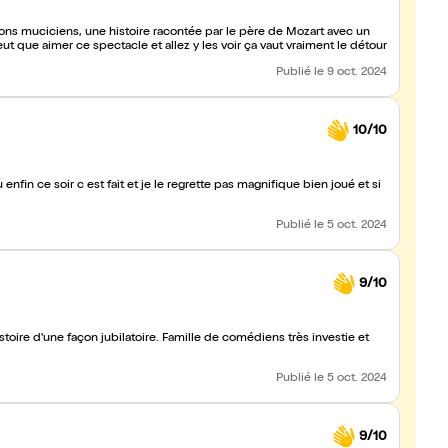
ons muciciens, une histoire racontée par le père de Mozart avec un
ut que aimer ce spectacle et allez y les voir ça vaut vraiment le détour
Publié
le 9 oct. 2024
10/10
 enfin ce soir c est fait et je le regrette pas magnifique bien joué et si
Publié
le 5 oct. 2024
9/10
stoire d'une façon jubilatoire. Famille de comédiens très investie et
Publié
le 5 oct. 2024
9/10