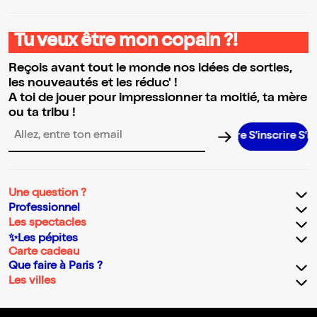
Tu veux être mon copain ?!
Reçois avant tout le monde nos idées de sorties,
les nouveautés et les réduc' !
A toi de jouer pour impressionner ta moitié, ta mère
ou ta tribu !
S’inscrire S’inscri
Adresse email pour la newsletter
Une question ?
Professionnel
Les spectacles
✨Les pépites
Carte cadeau
Que faire à Paris ?
Les villes