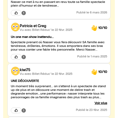
Nasser ce met à nu en passant en revu toute sa famille spectacle
plein d'humour et de tendresse ,
Publié
le 6 mars 2026
Patricia et Greg
10/10
Vu avec Billet Réduc'
le 22 févr. 2025
Un one man show inattendu...
Spectacle prenant où Nasser vous fera découvrir SA famille avec
tendresse, drôleries, émotions. Il vous emportera dans ses bras
pour vous conter une fable très personnelle. Merci Nasser...
Publié
le 1 mars 2025
kiwi75
10/10
Vu avec Billet Réduc'
le 22 févr. 2025
UNE DÉCOUVERTE
Un moment très surprenant... on s'attend à un spectacle de stand
up de plus et on découvre une moment de delire trash et
degrande emotion...une performance- nasser interprete tous les
personnages de sa famille imaginaires des plus trash au plus
tendre Mais aussi un texte tendre et profond qui nous révèle
Voir plus
toute les dechirures de ce jeune homme à la recherche de sa
famille Bravo Nasser tu as su nous faite rire et nous émouvoir en
Publié
le 23 févr. 2025
te livrant avec sincérité dans ce spectacle original !