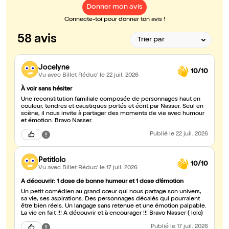
Donner mon avis
Connecte-toi pour donner ton avis !
58 avis
Jocelyne
10/10
Vu avec Billet Réduc'
le 22 juil. 2026
À voir sans hésiter
Une reconstitution familiale composée de personnages haut en
couleur, tendres et caustiques portés et écrit par Nasser. Seul en
scène, il nous invite à partager des moments de vie avec humour
et émotion. Bravo Nasser.
Publié
le 22 juil. 2026
Petitlolo
10/10
Vu avec Billet Réduc'
le 17 juil. 2026
A découvrir: 1 dose de bonne humeur et 1 dose d’émotion
Un petit comédien au grand cœur qui nous partage son univers,
sa vie, ses aspirations. Des personnages décalés qui pourraient
être bien réels. Un langage sans retenue et une émotion palpable.
La vie en fait !!! A découvrir et à encourager !!! Bravo Nasser ( lolo)
Publié
le 17 juil. 2026