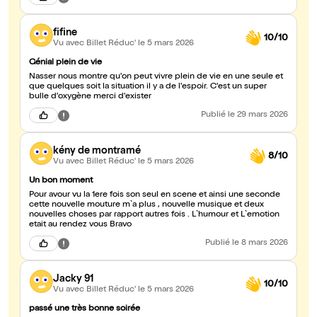
fifine
10/10
Vu avec Billet Réduc'
le 5 mars 2026
Génial plein de vie
Nasser nous montre qu'on peut vivre plein de vie en une seule et
que quelques soit la situation il y a de l'espoir. C'est un super
bulle d'oxygène merci d'exister
Publié
le 29 mars 2026
kény de montramé
8/10
Vu avec Billet Réduc'
le 5 mars 2026
Un bon moment
Pour avour vu la 1ere fois son seul en scene et ainsi une seconde
cette nouvelle mouture m`a plus , nouvelle musique et deux
nouvelles choses par rapport autres fois . L`humour et L`emotion
etait au rendez vous Bravo
Publié
le 8 mars 2026
Jacky 91
10/10
Vu avec Billet Réduc'
le 5 mars 2026
passé une très bonne soirée