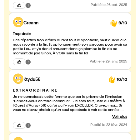
Publié
le 26 oct. 2025
Creann
9/10
Trop drole
Des réparties trop drôles durant tout le spectacle, sauf quand elle
nous raconte à la fin, (trop longuement) son parcours pour avoir sa
petite Lou, et y'a rien d amusant donc ça plombe la fin de ce
moment de joie Sinon, À VOIR sans la fin lol
Publié
le 29 janv. 2025
Ktydu56
10/10
E X T R A O R D I N A I R E
Je ne connaissais cette femme que par le prisme de l'émission
"Rendez-vous en terre inconnue"... Je sors tout juste du théâtre à
l'Ouest d'Auray (56) où j'ai pu l'y voir EXCELLER. Croyez-moi... Si
vous ne devez choisir qu'un seul spectacle à voir cette année...
C'EST CELUI-LÀ. Des éclats de rire non stop et pour finir... Une
Voir plus
touche (et quelle touche...) d'émotion. Nawell donne TOUT ! Et
puis, j'ai ce ressenti... Elle est belle de l'extérieur comme de
Publié
le 22 févr. 2024
l'intérieur... C'est rare !