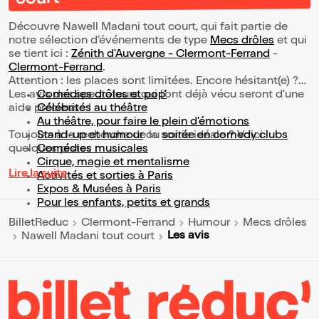
Découvre Nawell Madani tout court, qui fait partie de
notre sélection d’événements de type
Mecs drôles
et qui
se tient ici :
Zénith d'Auvergne - Clermont-Ferrand
-
Clermont-Ferrand
.
Attention : les places sont limitées. Encore hésitant(e) ?
Les avis des spectateurs qui l'ont déjà vécu seront d'une
Comédies drôles et pop’
aide précieuse !
Célébrités au théâtre
Au théâtre, pour faire le plein d’émotions
Toujours à la recherche de la sortie idéale ? Voici
Stand-up et humour
ou
soirée en comedy clubs
quelques pistes :
Comédies musicales
Cirque, magie et mentalisme
Lire la suite
Activités et sorties à Paris
Expos & Musées à Paris
Pour les enfants, petits et grands
BilletReduc
Clermont-Ferrand
Humour
Mecs drôles
Les avis
Nawell Madani tout court