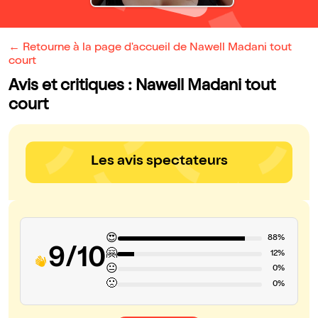
← Retourne à la page d'accueil de Nawell Madani tout
court
Avis et critiques : Nawell Madani tout
court
Les avis spectateurs
😍
88%
9/10
🤗
12%
😐
0%
🙁
0%