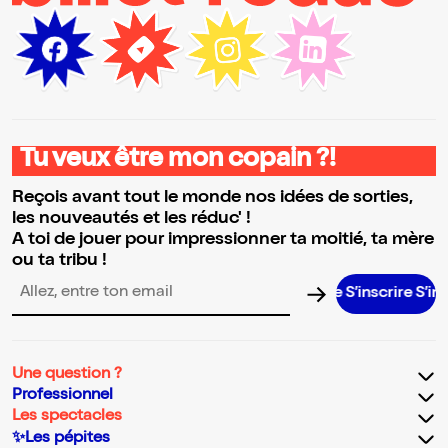
Tu veux être mon copain ?!
Reçois avant tout le monde nos idées de sorties,
les nouveautés et les réduc' !
A toi de jouer pour impressionner ta moitié, ta mère
ou ta tribu !
S’inscrire S’inscrire
Adresse email pour la newsletter
Une question ?
Professionnel
Les spectacles
✨Les pépites