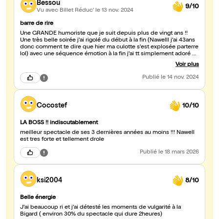
Bessou
9/10
Vu avec Billet Réduc'
le 13 nov. 2024
barre de rire
Une GRANDE humoriste que je suit depuis plus de vingt ans !!
Une très belle soirée j'ai rigolé du début à la fin (Nawelll j'ai 43ans
donc comment te dire que hier ma culotte s'est explosée parterre
lol) avec une séquence émotion à la fin j'ai tt simplement adoré
juste une petite critique il faut mettre interdit au jeune public car
Voir plus
j'était avec mes filles de 13 ET 15 ans et à certain moment c'est un
peut hard (ps le doigt...)
Publié
le 14 nov. 2024
Cocostef
10/10
LA BOSS !! indiscutablement
meilleur spectacle de ses 3 dernières années au moins !!! Nawell
est tres forte et tellement drole
Publié
le 18 mars 2026
ksi2004
8/10
Belle énergie
J'ai beaucoup ri et j'ai détesté les moments de vulgarité à la
Bigard ( environ 30% du spectacle qui dure 2heures)