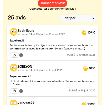
Donner mon avis
Connecte-toi pour donner ton avis !
25 avis
Sodailleurs
10/10
Vu avec Billet Réduc'
le 18 mars 2026
Excellent !!!
Sortie associative qui a réjoui nos convives ! nous avons bien ri et
sommes sortis avec le sourire aux lèvres ! ( pauvre chat ....)
Publié
le 19 mars 2026
ZOELYON
8/10
Vu avec Billet Réduc'
le 16 juil. 2025
Super moment !
Un texte drôle et 2 comédiens à la hauteur ! Nous avons beaucoup
ri. Bravo !
Publié
le 18 juil. 2025
canovas38
10/10