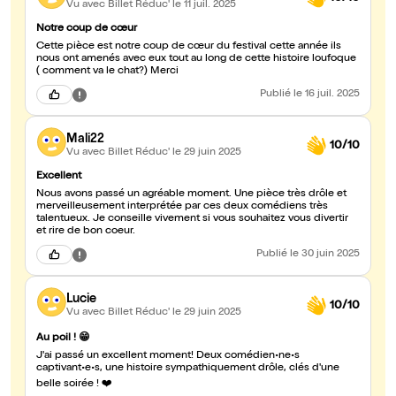
Vu avec Billet Réduc'
le 11 juil. 2025
Notre coup de cœur
Cette pièce est notre coup de cœur du festival cette année ils
nous ont amenés avec eux tout au long de cette histoire loufoque
( comment va le chat?) Merci
Publié
le 16 juil. 2025
Mali22
10/10
Vu avec Billet Réduc'
le 29 juin 2025
Excellent
Nous avons passé un agréable moment. Une pièce très drôle et
merveilleusement interprétée par ces deux comédiens très
talentueux. Je conseille vivement si vous souhaitez vous divertir
et rire de bon coeur.
Publié
le 30 juin 2025
Lucie
10/10
Vu avec Billet Réduc'
le 29 juin 2025
Au poil ! 😁
J'ai passé un excellent moment! Deux comédien•ne•s
captivant•e•s, une histoire sympathiquement drôle, clés d'une
belle soirée ! ❤️