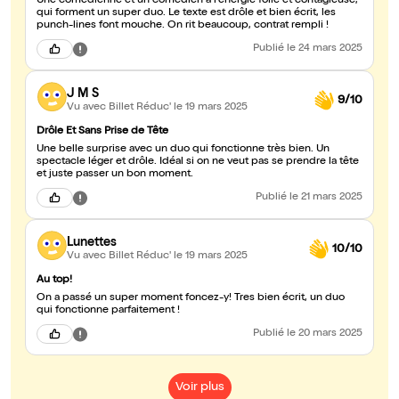
Une comédienne et un comédien à l'énergie folle et contagieuse,
qui forment un super duo. Le texte est drôle et bien écrit, les
punch-lines font mouche. On rit beaucoup, contrat rempli !
Publié
le 24 mars 2025
J M S
9/10
Vu avec Billet Réduc'
le 19 mars 2025
Drôle Et Sans Prise de Tête
Une belle surprise avec un duo qui fonctionne très bien. Un
spectacle léger et drôle. Idéal si on ne veut pas se prendre la tête
et juste passer un bon moment.
Publié
le 21 mars 2025
Lunettes
10/10
Vu avec Billet Réduc'
le 19 mars 2025
Au top!
On a passé un super moment foncez-y! Tres bien écrit, un duo
qui fonctionne parfaitement !
Publié
le 20 mars 2025
Voir plus