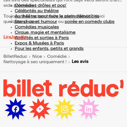
Les avis des spectateurs qui l'ont déjà vécu seront d'une
aide précieuse !
Comédies drôles et pop’
Célébrités au théâtre
Toujours à la recherche de la sortie idéale ? Voici
Au théâtre, pour faire le plein d’émotions
quelques pistes :
Stand-up et humour
ou
soirée en comedy clubs
Comédies musicales
Cirque, magie et mentalisme
Lire la suite
Activités et sorties à Paris
Expos & Musées à Paris
Pour les enfants, petits et grands
BilletReduc
Nice
Comédie
Les avis
Nettoyage à sec uniquement !