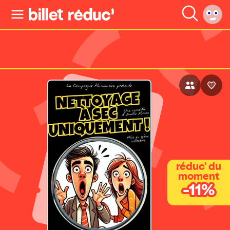
réduc' du
moment
-11%