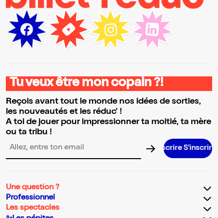
Tu veux être mon copain ?!
Reçois avant tout le monde nos idées de sorties,
les nouveautés et les réduc' !
A toi de jouer pour impressionner ta moitié, ta mère
ou ta tribu !
S’inscri
Adresse email pour la newsletter
Une question ?
Professionnel
Les spectacles