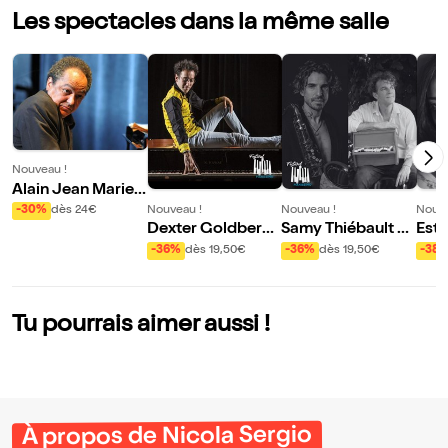
Les spectacles dans la même salle
Nouveau !
Alain Jean Marie
Be Bop Trio | Piani
Nouveau !
Nouveau !
Nouve
-30%
dès 24€
ssimo Vol XXI
Dexter Goldberg
Samy Thiébault &
Este
Trio
Léonardo Montan
Rob 
-36%
dès 19,50€
-36%
dès 19,50€
-38
a : In Waves Reloa
anis
ded | Pianissimo V
ol XXI
Tu pourrais aimer aussi !
À propos de Nicola Sergio