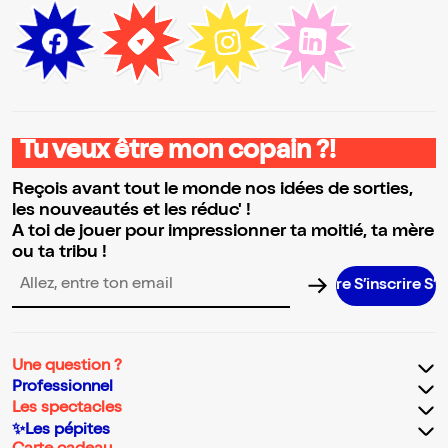
Tu veux être mon copain ?!
Reçois avant tout le monde nos idées de sorties,
les nouveautés et les réduc' !
A toi de jouer pour impressionner ta moitié, ta mère
ou ta tribu !
S’inscrire S’inscr
Adresse email pour la newsletter
Une question ?
Professionnel
Les spectacles
✨Les pépites