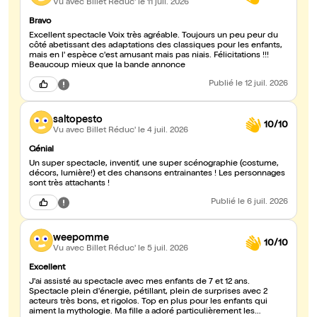
Vu avec Billet Réduc'
le 11 juil. 2026
Bravo
Excellent spectacle Voix très agréable. Toujours un peu peur du
côté abetissant des adaptations des classiques pour les enfants,
mais en l' espèce c'est amusant mais pas niais. Félicitations !!!
Beaucoup mieux que la bande annonce
Publié
le 12 juil. 2026
saltopesto
10/10
Vu avec Billet Réduc'
le 4 juil. 2026
Génial
Un super spectacle, inventif, une super scénographie (costume,
décors, lumière!) et des chansons entrainantes ! Les personnages
sont très attachants !
Publié
le 6 juil. 2026
weepomme
10/10
Vu avec Billet Réduc'
le 5 juil. 2026
Excellent
J'ai assisté au spectacle avec mes enfants de 7 et 12 ans.
Spectacle plein d'énergie, pétillant, plein de surprises avec 2
acteurs très bons, et rigolos. Top en plus pour les enfants qui
aiment la mythologie. Ma fille a adoré particulièrement les