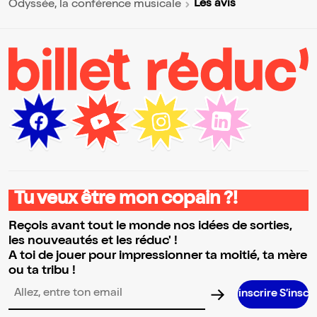
Les avis
Odyssée, la conférence musicale
Tu veux être mon copain ?!
Reçois avant tout le monde nos idées de sorties,
les nouveautés et les réduc' !
A toi de jouer pour impressionner ta moitié, ta mère
ou ta tribu !
S’inscrire S’inscrire S’inscrire
Adresse email pour la newsletter