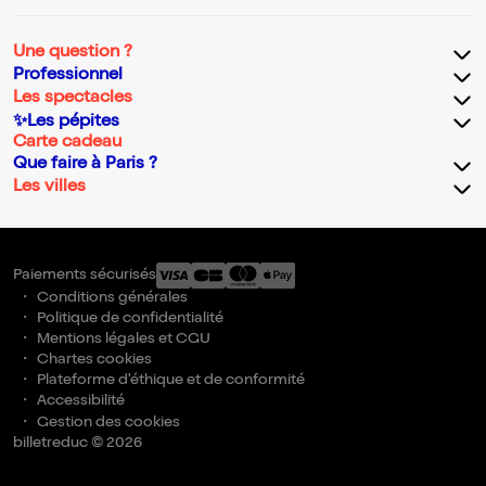
Une question ?
Professionnel
Les spectacles
✨Les pépites
Carte cadeau
Que faire à Paris ?
Les villes
Paiements sécurisés
Conditions générales
Politique de confidentialité
Mentions légales et CGU
Chartes cookies
Plateforme d'éthique et de conformité
Accessibilité
Gestion des cookies
billetreduc © 2026