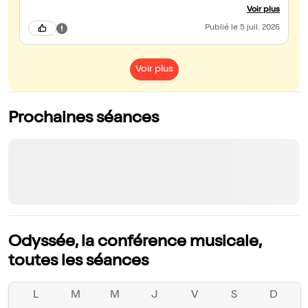
différentes voix de Marie Louise. Mon fils particulièrement les
Voir plus
interactions entre les comédiens. Bravo
Publié
le 5 juil. 2026
Voir plus
Prochaines séances
Odyssée, la conférence musicale,
toutes les séances
L
M
M
J
V
S
D