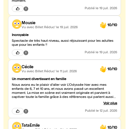
moment.
Publié
le 19 juil. 2026
Mousie
10/10
Vu avec Billet Réduc'
le 19 juil. 2026
Incroyable
Spectacle de très haut niveau, aussi réjouissant pour les adultes
que pour les enfants !!
Publié
le 19 juil. 2026
Cécile
10/10
Vu avec Billet Réduc'
le 11 juil. 2026
Un moment divertissant en famille
Nous avons eu le plaisir d'aller voir L’Odyssée hier avec mes
enfants de 6, 7 et 10 ans, et nous avons passé un excellent
moment. La mise en scène est vraiment originale et parvient à
captiver toute la famille grâce à des références qui parlent aussi
bien aux petits qu'aux grands. Les enfants ont adoré du début à la
Voir plus
fin ! Mention spéciale aux comédiens qui font l' énergie est
communicative. Ils ont été très accessibles et chaleureux après la
Publié
le 12 juil. 2026
représentation, ce qui a rendu l'expérience encore plus
mémorable pour mes enfants. Une sortie culturelle idéale à faire
en famille, je recommande vivement !
TataEmile
10/10