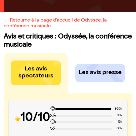
← Retourne à la page d'accueil de Odyssée, la
conférence musicale
Avis et critiques : Odyssée, la conférence
musicale
Les avis
Les avis presse
spectateurs
😍
98%
10/10
🤗
1%
😐
1%
🙁
0%