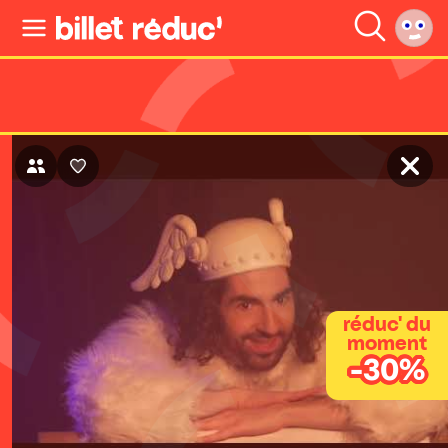
réduc' du
moment
-30%