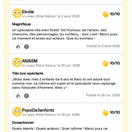
Elodie
10/10
Vu avec Billet Réduc'
le 2 août 2026
Magnifique
Un spectacle très bien ficelé. De l'humour, de l'action, des
chansons, des personnages, du contenu... tout y est ! Merci pour
ce moment et bravo aux acteurs. Que du bonheur !
Publié
le 2 août 2026
ANAISM
10/10
Vu avec Billet Réduc'
le 25 juil. 2026
Très bon spectacle
J’étais avec mes 2 enfants de 6 ans et 8ans ils ont adoré tout
comme moi. Le rythme est super et le spectacle nous replonge
dans l’odyssée d’Homere. Allez y !
Publié
le 26 juil. 2026
PapaDe3enfants
10/10
Vu avec Billet Réduc'
le 19 juil. 2026
Exceptionnel
Quels talents ! Quels acteurs ! Quel rythme ! Merci pour ce