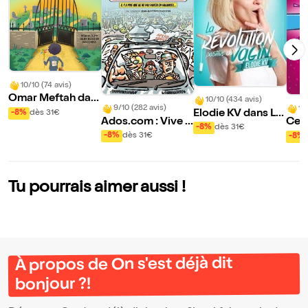
10/10 (74 avis)
Omar Meftah dan
10/10 (434 avis)
9/10 (282 avis)
10
s Putain de Polites
Elodie KV dans La
-8%
dès 31€
Ados.com : Vive l
Ce S
se
révolution positiv
-8%
dès 31€
es vacances en fa
| An
-8%
dès 31€
-8%
e du Vagin
mille
Tu pourrais aimer aussi !
À propos de On s'est déjà dit
bonjour ?!