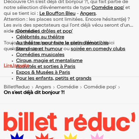
Découvre On s'est déjà dit bonjour ?!, qui fait partie de
notre sélection d’événements de type
Comédie pop'
et
qui se tient ici :
Le Bouffon Bleu
-
Angers
.
Attention : les places sont limitées. Encore hésitant(e) ?
Les avis des spectateurs qui l'ont déjà vécu seront d'une
aide précieuse !
Comédies drôles et pop’
Célébrités au théâtre
Toujours à la recherche de la sortie idéale ? Voici
Au théâtre, pour faire le plein d’émotions
quelques pistes :
Stand-up et humour
ou
soirée en comedy clubs
Comédies musicales
Cirque, magie et mentalisme
Lire la suite
Activités et sorties à Paris
Expos & Musées à Paris
Pour les enfants, petits et grands
BilletReduc
Angers
Comédie
Comédie pop'
On s'est déjà dit bonjour ?!