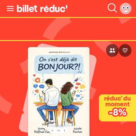
réduc' du
moment
-8%