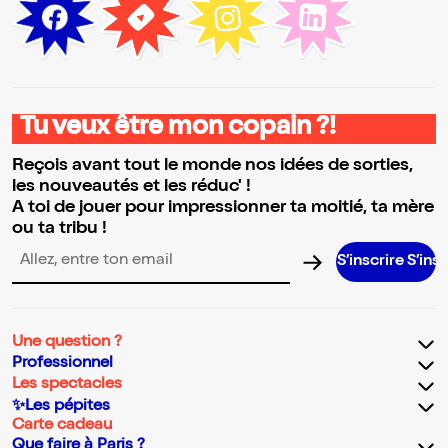
Tu veux être mon copain ?!
Reçois avant tout le monde nos idées de sorties,
les nouveautés et les réduc' !
A toi de jouer pour impressionner ta moitié, ta mère
ou ta tribu !
S’inscrire S’inscrire S’in
Adresse email pour la newsletter
Une question ?
Professionnel
Les spectacles
✨Les pépites
Carte cadeau
Que faire à Paris ?