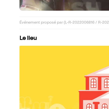
Événement proposé par (L-R-2022006816 / R-20
Le lieu