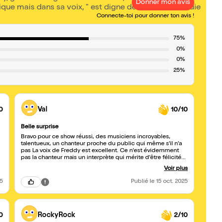
Donner mon avis
e mais dans sa voix, " est digne de l'excessif Freddie
Connecte-toi pour donner ton avis !
75%
0%
0%
25%
0
Val
10/10
Belle surprise
Bravo pour ce show réussi, des musiciens incroyables,
talentueux, un chanteur proche du public qui même s'il n'a
pas La voix de Freddy est excellent. Ce n'est évidemment
pas la chanteur mais un interprète qui mérite d'être félicité
par l ambiance qu'il crée. Je m attendais à qq chose de
Voir plus
ridicule or vraiment pas.
25
Publié
le 15 oct. 2025
0
RockyRock
2/10