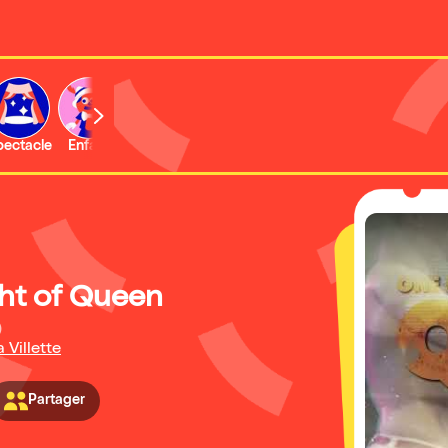
b
pectacle
Enfant
Concert
Activité
Expo et musée
ht of Queen
)
a Villette
Partager