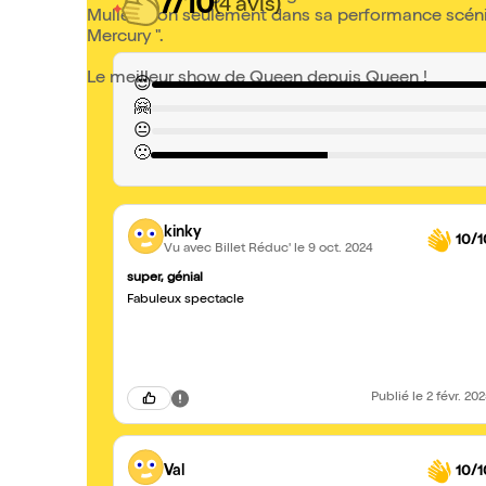
7/10
(4 avis)
Mullen, non seulement dans sa performance scéniqu
Mercury ".
Le meilleur show de Queen depuis Queen !
😍
🤗
😐
🙁
kinky
10/1
Vu avec Billet Réduc'
le 9 oct. 2024
super, génial
Fabuleux spectacle
Publié
le 2 févr. 20
Val
10/1