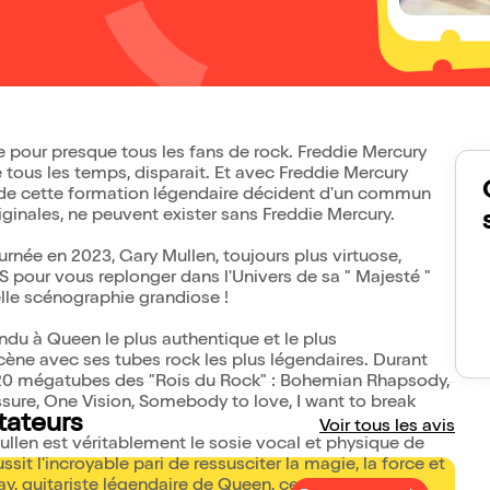
 pour presque tous les fans de rock. Freddie Mercury
 tous les temps, disparait. Et avec Freddie Mercury
de cette formation légendaire décident d'un commun
iginales, ne peuvent exister sans Freddie Mercury.
rnée en 2023, Gary Mullen, toujours plus virtuose,
 pour vous replonger dans l'Univers de sa " Majesté "
lle scénographie grandiose !
du à Queen le plus authentique et le plus
scène avec ses tubes rock les plus légendaires. Durant
 20 mégatubes des "Rois du Rock" : Bohemian Rhapsody,
essure, One Vision, Somebody to love, I want to break
tateurs
Voir tous les avis
ullen est véritablement le sosie vocal et physique de
sit l'incroyable pari de ressusciter la magie, la force et
y, guitariste légendaire de Queen, certifie que Gary