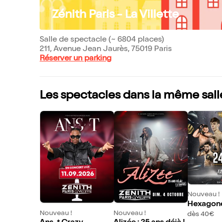
Zénith Paris - La Villette
Salle de spectacle (~ 6804 places)
211, Avenue Jean Jaurès, 75019 Paris
Réserver un parking
Les spectacles dans la même sall
Nouveau !
Hexagon
Nouveau !
Nouveau !
namax
dès 40€