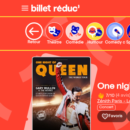
Retour
Théâtre
Comédie
Humour
Comedy clu
S
One nig
7/10
(4 avis
Zénith Paris - L
Concert
Favoris