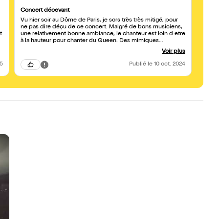
Concert décevant
Vu hier soir au Dôme de Paris, je sors très très mitigé, pour
ne pas dire déçu de ce concert. Malgré de bons musiciens,
t
une relativement bonne ambiance, le chanteur est loin d etre
à la hauteur pour chanter du Queen. Des mimiques
grotesques et gênantes pour compenser une voix tres limite
Voir plus
et pas mal de fausses notes! C'était la première fois que je
voyais ce groupe et malheureusement... je pense
25
Publié
le 10 oct. 2024
sincèrement que ce sera la dernière !