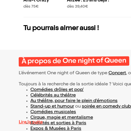
Ans-t Crazy
Alizée : 25 ans déjà !
dès 75€
dès 39,40€
Tu pourrais aimer aussi !
À propos de One night of Queen
L’événement One night of Queen de type
Concert
, 
Toujours à la recherche de la sortie idéale ? Voici qu
Comédies drôles et pop’
Célébrités au théâtre
Au théâtre, pour faire le plein d’émotions
Stand-up et humour
ou
soirée en comedy club
Comédies musicales
Cirque, magie et mentalisme
Lire la suite
Activités et sorties à Paris
Expos & Musées à Paris