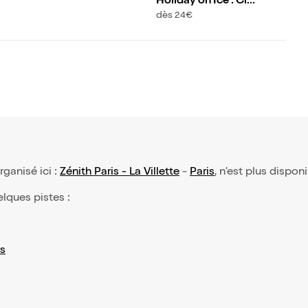
Holiday on Ice : Cin
ema of Dreams | Par
dès 24€
is
organisé ici :
Zénith Paris - La Villette
-
Paris
, n'est plus dispon
elques pistes :
s