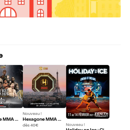
e
Nouveau !
e MMA Wi
Hexagone MMA Wi
namax
Nouveau !
dès 40€