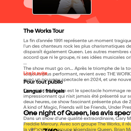
The Works Tour
La fin d'année 1991 représente un moment tragique
l'un des chanteurs rock les plus charismatiques de
disparaît également Queen. Les autres membres 
accord que ni le groupe, ni ses idées musicales or
The show must go on... Après le triomphe de la tou
Lire la suite
toujours plus performant, revient avec THE WORKS
avec un nouveau spectacle en 2024, et une nouve
Pour tout public
One night of Queen est le spectacle hommage ren
Langue : français
impressionnant qui n'ait jamais été présenté sur 
deux heures, ce show fascinant présente plus de
A kind of Magic, Friends will be Friends, Under Pr
One night of Queen, les avis spec
Free...
Dans un show d'une qualité extraordinaire, Gary M
Freddie Mercury. Avec son groupe The Works, il réus
la virtuosité du groupe légendaire Queen. Brian Ma