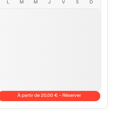
L
M
M
J
V
S
D
À partir de 20,00 € - Réserver