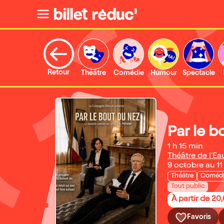
Retour
Théâtre
Comédie
Humour
Spectacle
Par le b
1 h 15 min
Théâtre de l'Ea
9 octobre au 1
Théâtre
Coméd
Tout public
À partir de 20
Favoris