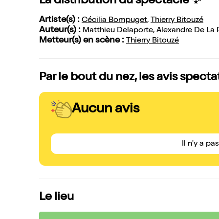
La distribution du spectacle ✨
Artiste(s) :
Cécilia Bompuget
,
Thierry Bitouzé
Auteur(s) :
Matthieu Delaporte
,
Alexandre De La 
Metteur(s) en scène :
Thierry Bitouzé
Par le bout du nez, les avis specta
Aucun avis
Il n'y a pa
Le lieu