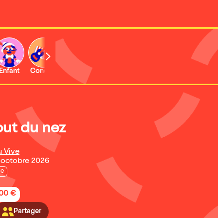
Enfant
Concert
Activité
out du nez
u Vive
1 octobre 2026
ie
,00 €
Partager