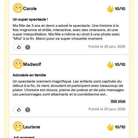
Carole
10/10
Un super spectacle !
Ma fille de 3 ans et demi a adoré le spectacle. Une histoire à la
fois mignonne et drôle, interactive, avec des chansons, et une
super interprétation. Ma fille a même eu droit à une photo avec
"Mila" à la fin. Merci pour ce super chouette moment
Publié
le 26 janv. 2026
Madwolf
10/10
Adorable en famille
Un spectacle vraiment magnifique. Les enfants sont captivés du
début à la fin, ils rient, écoutent et participent avec beaucoup de
plaisir. L’histoire est douce, pleine de poésie et de jolis messages.
Les personnages sont attachants et la comédienne est
formidable, très expressive et proche des enfants. Un très beau
Voir plus
moment à partager en famille, on en ressort le sourire aux lèvres.
Je recommande vivement ??
Publié
le 25 janv. 2026
Lauriane
10/10