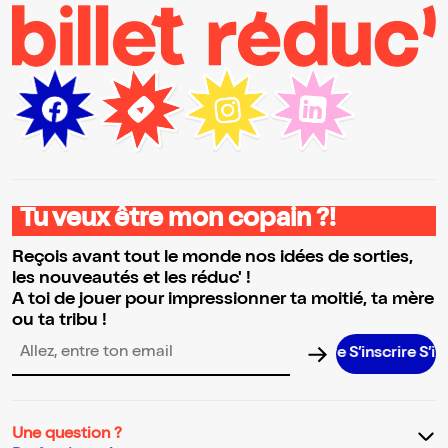
Tu veux être mon copain ?!
Reçois avant tout le monde nos idées de sorties,
les nouveautés et les réduc' !
A toi de jouer pour impressionner ta moitié, ta mère
ou ta tribu !
S’inscrire S’inscrire
Adresse email pour la newsletter
Une question ?