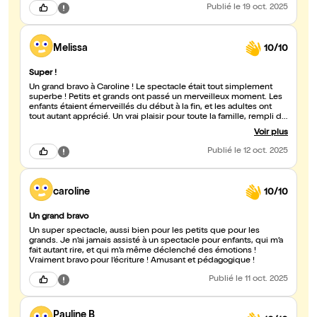
qu'adulte, j'ai pris plaisir à écouter cette jolie histoire. Merci !
Publié
le 19 oct. 2025
Melissa
10/10
Super !
Un grand bravo à Caroline ! Le spectacle était tout simplement
superbe ! Petits et grands ont passé un merveilleux moment. Les
enfants étaient émerveillés du début à la fin, et les adultes ont
tout autant apprécié. Un vrai plaisir pour toute la famille, rempli de
rires, de magie et d’émotion. Merci pour ce beau moment de
Voir plus
partage !
Publié
le 12 oct. 2025
caroline
10/10
Un grand bravo
Un super spectacle, aussi bien pour les petits que pour les
grands. Je n’ai jamais assisté à un spectacle pour enfants, qui m’a
fait autant rire, et qui m’a même déclenché des émotions !
Vraiment bravo pour l’écriture ! Amusant et pédagogique !
Publié
le 11 oct. 2025
Pauline B