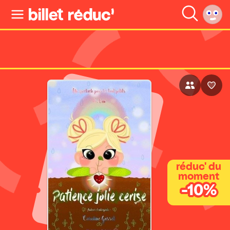
réduc' du
moment
-10%