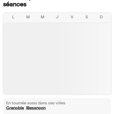
séances
L
M
M
J
V
S
D
En tournée aussi dans ces villes
Grenoble
Besançon