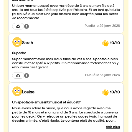
Joli moment
Un bon moment passé avec ma nièce de 3 ans et mon fils de 2
ans. Ils ont tous les 2 été captivés par l'histoire. Et en tant qu’adulte
j'ai trouvé que c'est une jolie histoire bien adaptée pour les petits.
Je recommande.
Publié
le 25 janv. 2026
Sarah
10/10
Superbe
Super moment avec mes deux filles de 2et 4 ans. Spectacle bien
construit et adapté aux petits. On recommande fortement et on y
retournera cest garanti
Publié
le 18 janv. 2026
Louise
10/10
Un spectacle amusant musical et éducatif
Nous avons adoré la pièce, que nous avons regardé avec ma
petite de 18 mois et mon grand de 3 ans. Le spectacle a convenu
pour les deux ! On y retrouve un peu les codes (voix, humour) de
dessins animés, c'était rigolo. Le contenu était de qualité, pour
apprendre à réaliser des plantations. La comédienne a une jolie
Voir plus
voix et a su nous transporter avec sa musique. Même en tant