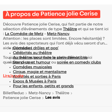
À propos de Patience jolie Cerise
Découvre Patience jolie Cerise, qui fait partie de notre
sélection d’événements de type
Théâtre
et qui se tient ici
:
La Comédie de Metz
-
Metz-Nancy
.
Attention : les places sont limitées. Encore hésitant(e) ?
Les avis des spectateurs qui l'ont déjà vécu seront d'une
aide précieuse !
Comédies drôles et pop’
Célébrités au théâtre
Toujours à la recherche de la sortie idéale ? Voici
Au théâtre, pour faire le plein d’émotions
quelques pistes :
Stand-up et humour
ou
soirée en comedy clubs
Comédies musicales
Cirque, magie et mentalisme
Lire la suite
Activités et sorties à Paris
Expos & Musées à Paris
Pour les enfants, petits et grands
BilletReduc
Metz-Nancy
Théâtre
Les avis
Patience jolie Cerise