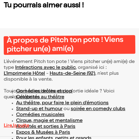
Tu pourrais aimer aussi !
À propos de Pitch ton pote ! Viens
pitcher un(e) ami(e)
L’événement Pitch ton pote ! Viens pitcher un(e) ami(e) de
type
Intéractions avec le public
, organisé ici :
L'Imprimerie Hôtel
-
Hauts-de-Seine (92)
, n'est plus
disponible à la vente.
Toujours à la recherche de la sortie idéale ? Voici
Comédies drôles et pop’
quelques pistes :
Célébrités au théâtre
Au théâtre, pour faire le plein d’émotions
Stand-up et humour
ou
soirée en comedy clubs
Comédies musicales
Cirque, magie et mentalisme
Lire la suite
Activités et sorties à Paris
Expos & Musées à Paris
Pour les enfants, petits et grands