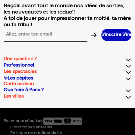
Reçois avant tout le monde nos idées de sorties,
les nouveautés et les réduc' !
A toi de jouer pour impressionner ta moitié, ta mère
ou ta tribu !
S’inscrire S’inscrire S’inscr
Adresse email pour la newsletter
Une question ?
Professionnel
Les spectacles
✨Les pépites
Carte cadeau
Que faire à Paris ?
Les villes
Paiements sécurisés
Conditions générales
Politique de confidentialité