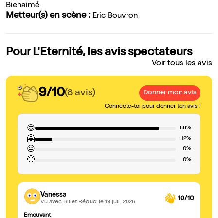
Bienaimé
Metteur(s) en scène :
Eric Bouvron
Pour L'Eternité, les avis spectateurs
Voir tous les avis
9/10
(8 avis)
Donner mon avis
Connecte-toi pour donner ton avis !
😍
88%
🤗
12%
😐
0%
🙁
0%
Vanessa
10/10
Vu avec Billet Réduc'
le 19 juil. 2026
Emouvant
Bi