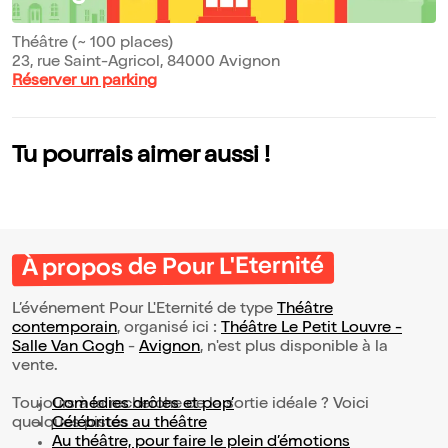
Théâtre (~ 100 places)
23, rue Saint-Agricol, 84000 Avignon
Réserver un parking
Tu pourrais aimer aussi !
À propos de Pour L'Eternité
L’événement Pour L'Eternité de type
Théâtre
contemporain
, organisé ici :
Théâtre Le Petit Louvre -
Salle Van Gogh
-
Avignon
, n'est plus disponible à la
vente.
Toujours à la recherche de la sortie idéale ? Voici
Comédies drôles et pop’
quelques pistes :
Célébrités au théâtre
Au théâtre, pour faire le plein d’émotions