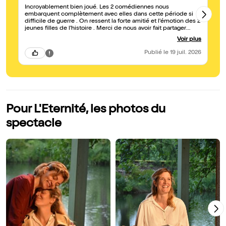
Incroyablement bien joué. Les 2 comédiennes nous
Le
embarquent complètement avec elles dans cette période si
bi
difficile de guerre . On ressent la forte amitié et l'émotion des 2
jeunes filles de l'histoire . Merci de nous avoir fait partager
cette correspondance . A voir absolument !
Voir plus
Publié
le 19 juil. 2026
Pour L'Eternité, les photos du
spectacle