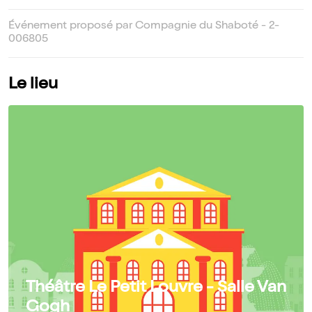
Événement proposé par Compagnie du Shaboté - 2-
006805
Le lieu
Théâtre Le Petit Louvre - Salle Van
Gogh