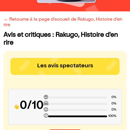
← Retourne à la page d'accueil de Rakugo, Histoire d'en
rire
Avis et critiques : Rakugo, Histoire d'en
rire
Les avis spectateurs
😍
0%
0/10
🤗
0%
😐
0%
🙁
100%