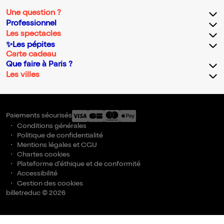
Une question ?
Professionnel
Les spectacles
✨Les pépites
Carte cadeau
Que faire à Paris ?
Les villes
Paiements sécurisés
Conditions générales
Politique de confidentialité
Mentions légales et CGU
Chartes cookies
Plateforme d'éthique et de conformité
Accessibilité
Gestion des cookies
billetreduc © 2026