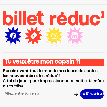
Tu veux être mon copain ?!
Reçois avant tout le monde nos idées de sorties,
les nouveautés et les réduc' !
A toi de jouer pour impressionner ta moitié, ta mère
ou ta tribu !
S’inscrire S’
Adresse email pour la newsletter