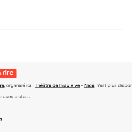
 rire
re
, organisé ici :
Théâtre de l'Eau Vive
-
Nice
, n'est plus dispo
elques pistes :
s