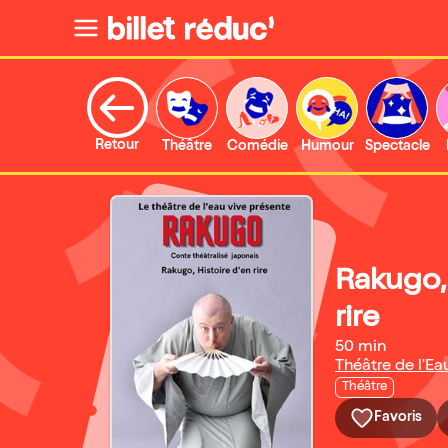
Retour
Théâtre
Comédie
Humour
Spectacle
Rakugo, 
rire
50 min
Théâtre de l'Ea
Théâtre
Favoris