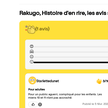
Rakugo, Histoire d'en rire, les avi
(1 avis)
😍
🤗
😐
🙁
Starlettedunet
3/1
Pour adultes
Pour un public aguerri, compliqué pour les enfants. Les
miens 10 et 11 n’ont pas accroché.
Publié
le 5 févr. 20