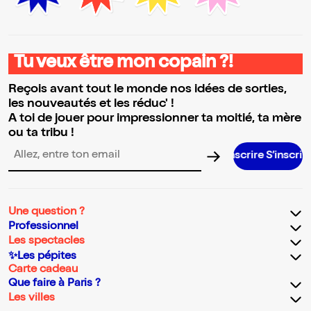
Tu veux être mon copain ?!
Reçois avant tout le monde nos idées de sorties,
les nouveautés et les réduc' !
A toi de jouer pour impressionner ta moitié, ta mère
ou ta tribu !
S’i
Adresse email pour la newsletter
Une question ?
Professionnel
Les spectacles
✨Les pépites
Carte cadeau
Que faire à Paris ?
Les villes