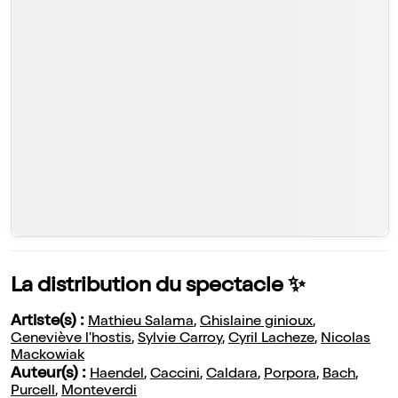
La distribution du spectacle ✨
Artiste(s) :
Mathieu Salama
,
Ghislaine ginioux
,
Geneviève l'hostis
,
Sylvie Carroy
,
Cyril Lacheze
,
Nicolas
Mackowiak
Auteur(s) :
Haendel
,
Caccini
,
Caldara
,
Porpora
,
Bach
,
Purcell
,
Monteverdi