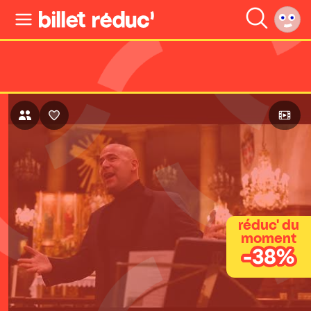
réduc' du
moment
-38%