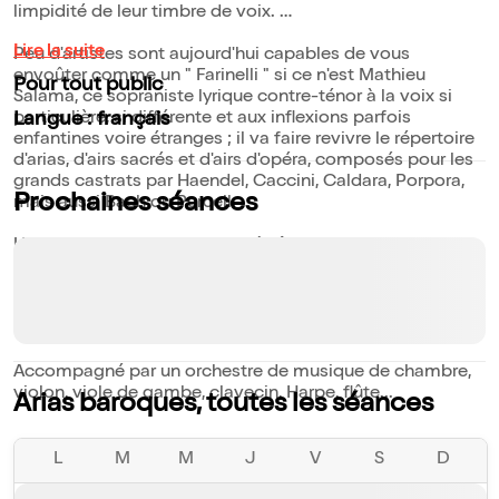
limpidité de leur timbre de voix.
Lire la suite
Peu d'artistes sont aujourd'hui capables de vous
envoûter comme un " Farinelli " si ce n'est Mathieu
Pour tout public
Salama, ce sopraniste lyrique contre-ténor à la voix si
particulière, si différente et aux inflexions parfois
Langue : français
enfantines voire étranges ; il va faire revivre le répertoire
d'arias, d'airs sacrés et d'airs d'opéra, composés pour les
grands castrats par Haendel, Caccini, Caldara, Porpora,
Prochaines séances
mais aussi Bach ou Purcell.
Un hommage aux castrats et à l'âge d'or de ces voix
disparues.
Au programme Caccini, Vivaldi, Pergolesi, Haendel, Bach,
Purcell...
Accompagné par un orchestre de musique de chambre,
violon, viole de gambe, clavecin, Harpe, flûte...
Arias baroques, toutes les séances
L
M
M
J
V
S
D