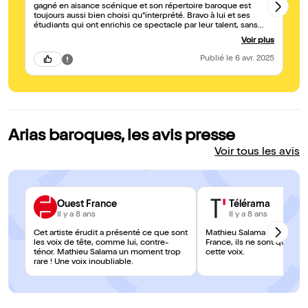
gagné en aisance scénique et son répertoire baroque est
toujours aussi bien choisi qu"interprété. Bravo à lui et ses
étudiants qui ont enrichis ce spectacle par leur talent, sans
oublier les 2 musiciens toujours aussi excellents.
Voir plus
Publié
le 6 avr. 2025
Arias baroques, les avis presse
Voir tous les avis
Ouest France
Télérama
Il y a 8 ans
Il y a 8 ans
Cet artiste érudit a présenté ce que sont
Mathieu Salama est un sopr
les voix de tête, comme lui, contre-
France, ils ne sont qu'une
ténor. Mathieu Salama un moment trop
cette voix.
rare ! Une voix inoubliable.