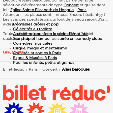
Découvre Arias baroques, qui fait partie de notre
sélection d’événements de type
Concert
et qui se tient
ici :
Eglise Sainte Élisabeth de Hongrie
-
Paris
.
Attention : les places sont limitées. Encore hésitant(e) ?
Les avis des spectateurs qui l'ont déjà vécu seront d'une
aide précieuse !
Comédies drôles et pop’
Célébrités au théâtre
Toujours à la recherche de la sortie idéale ? Voici
Au théâtre, pour faire le plein d’émotions
quelques pistes :
Stand-up et humour
ou
soirée en comedy clubs
Comédies musicales
Cirque, magie et mentalisme
Lire la suite
Activités et sorties à Paris
Expos & Musées à Paris
Pour les enfants, petits et grands
Arias baroques
BilletReduc
Paris
Concert