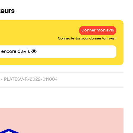
teurs
Donner mon avis
Connecte-toi pour donner ton avis !
s encore d'avis 😭
- PLATESV-R-2022-011004