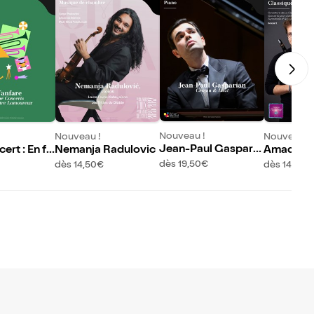
Nouveau !
Nouveau !
Nouveau !
Jean-Paul Gasparia
ert : En fa
Nemanja Radulovic
Amadeus 
n
e Pasdel
dès 19,50€
dès 14,50€
dès 14,50€