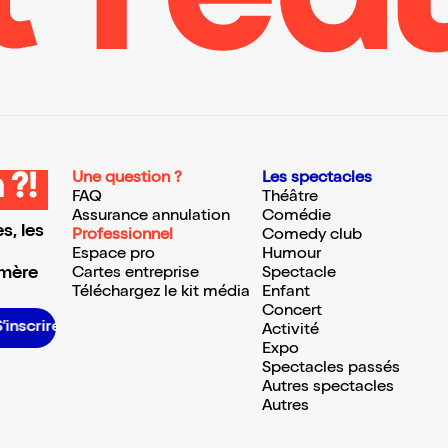
Une question ?
Les spectacles
 ?!
FAQ
Théâtre
Assurance annulation
Comédie
s, les
Professionnel
Comedy club
Espace pro
Humour
 mère
Cartes entreprise
Spectacle
Téléchargez le kit média
Enfant
Concert
S’inscrire S’inscrire S’inscrire S’inscrire S’inscrire S’inscrire S’inscrire S’inscrire S’inscrire S’inscrire S’inscrire S’inscrire
Activité
Expo
Spectacles passés
Autres spectacles
Autres