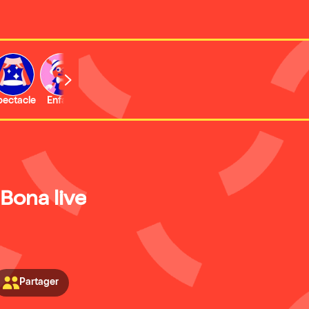
b
pectacle
Enfant
Concert
Activité
Expo et musée
Bona live
Partager