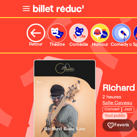
Retour
Théâtre
Comédie
Humour
Comedy clu
S
Richard 
2 heures
Salle Gaveau
Concert
Jazz
Tout public
Favoris