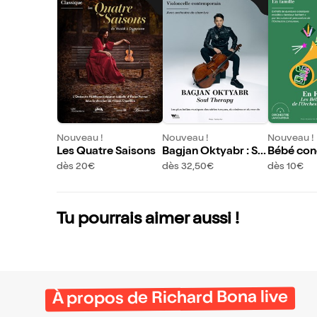
Nouveau !
Nouveau !
Nouveau !
Les Quatre Saisons
Bagjan Oktyabr : So
Bébé conc
ul Therapy
nfare
dès 20€
dès 32,50€
dès 10€
Tu pourrais aimer aussi !
À propos de Richard Bona live