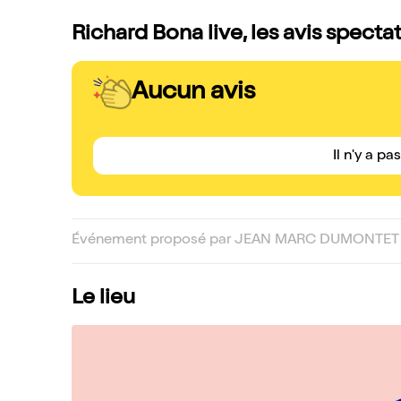
Richard Bona live, les avis specta
Aucun avis
Il n'y a pa
Événement proposé par JEAN MARC DUMONTET 
Le lieu