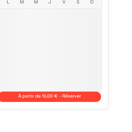
L
M
M
J
V
S
D
À partir de 15,00 € - Réserver