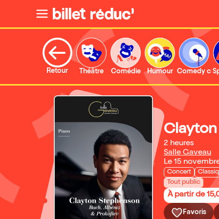
Retour
Théâtre
Comédie
Humour
Comedy clu
S
Clayton
2 heures
Salle Gaveau
Le 15 novembr
Concert
Classi
Tout public
À partir de 15
Favoris