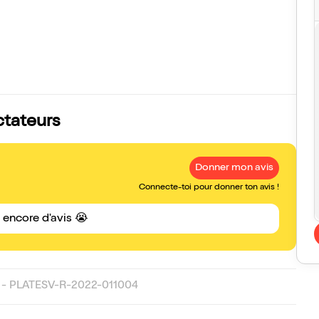
ctateurs
Donner mon avis
Connecte-toi pour donner ton avis !
s encore d'avis 😭
- PLATESV-R-2022-011004