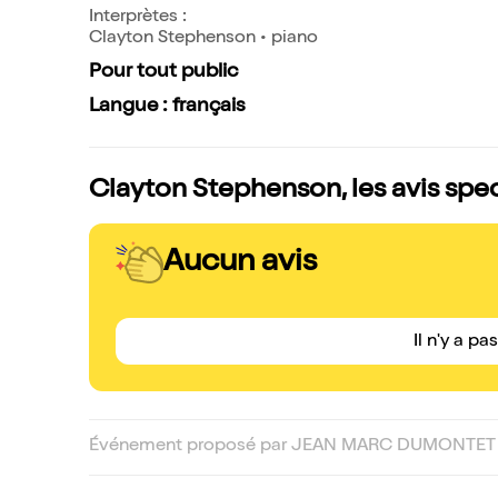
Interprètes :
Clayton Stephenson • piano
Pour tout public
Langue : français
Clayton Stephenson, les avis spe
Aucun avis
Il n'y a pa
Événement proposé par JEAN MARC DUMONTET 