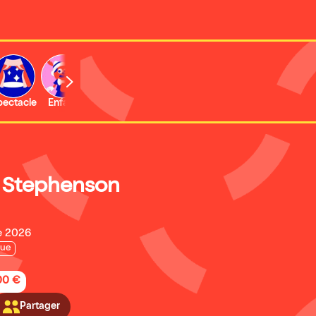
b
pectacle
Enfant
Concert
Activité
Expo et musée
 Stephenson
e 2026
que
,00 €
Partager