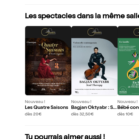
Les spectacles dans la même sall
Nouveau !
Nouveau !
Nouveau !
Les Quatre Saisons
Bagjan Oktyabr : So
Bébé conc
ul Therapy
nfare
dès 20€
dès 32,50€
dès 10€
Tu pourrais aimer aussi !