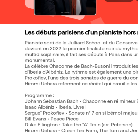
Les débuts parisiens d'un pianiste hors
Pianiste sorti de la Julliard School et du Conser
devient en 2022 le premier finaliste noir du mythi
multidisciplinaire, il fait ses débuts à Paris dans
monumental.
La célèbre Chaconne de Bach-Busoni introduit les
d'Iberia d'Albéniz. Le rythme est également une pie
Prokofiev, l'une des trois sonates de guerre du co
Hiromi Uehara referment ce récital qui brouille les 
Programme :
Johann Sebastian Bach • Chaconne en ré mineur
Isaac Albéniz • Iberia, Livre I
Sergueï Prokofiev • Sonate n° 7 en si bémol majeu
Bill Evans • Peace Piece
Duke Ellington • Take the "A" Train (arr. Peterson)
Hiromi Uehara • Green Tea Farm, The Tom and Je