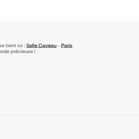
e tient ici :
Salle Gaveau
-
Paris
.
 aide précieuse !