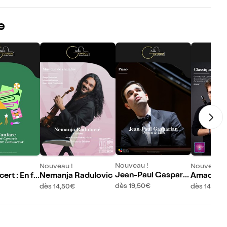
e
Nouveau !
Nouveau !
Nouveau !
Jean-Paul Gasparia
ert : En fa
Nemanja Radulovic
Amadeus 
n
e Pasdel
dès 19,50€
dès 14,50€
dès 14,50€