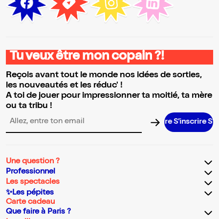
Tu veux être mon copain ?!
Reçois avant tout le monde nos idées de sorties,
les nouveautés et les réduc' !
A toi de jouer pour impressionner ta moitié, ta mère
ou ta tribu !
S’inscrire S’insc
Adresse email pour la newsletter
Une question ?
Professionnel
Les spectacles
✨Les pépites
Carte cadeau
Que faire à Paris ?