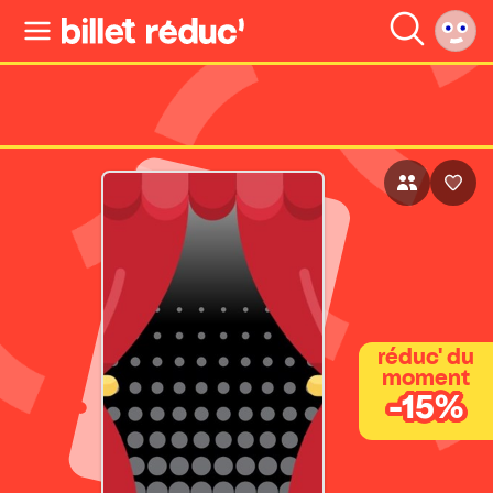
réduc' du
moment
-15%