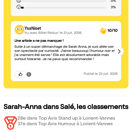
😐
0%
🙁
3%
YsaNiset
10/10
Vu avec Billet Réduc'
le 21 juil. 2026
Une artiste a ne pas manquer !
an
Suite à un super démarchage de Sarah Anna, je suis allée voir
Un
son spectacle par curiosité. J'aime beaucoup l'humour noir et
Me
j'ai vraiment été servie ! Elle est absolument adorable mais
surtout hilarante. Je ne peux que recommander !
Publié
le 23 juil. 2026
Sarah-Anna dans Salé, les classements
28e dans Top Avis Stand up à Lorient-Vannes
37e dans Top Avis Humour à Lorient-Vannes