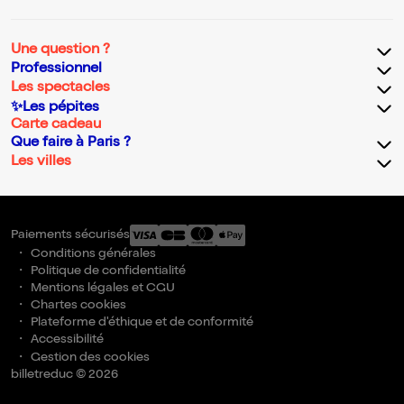
Une question ?
Professionnel
Les spectacles
✨Les pépites
Carte cadeau
Que faire à Paris ?
Les villes
Paiements sécurisés
Conditions générales
Politique de confidentialité
Mentions légales et CGU
Chartes cookies
Plateforme d'éthique et de conformité
Accessibilité
Gestion des cookies
billetreduc © 2026