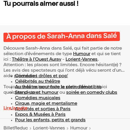
Tu pourrais aimer aussi !
À propos de Sarah-Anna dans Salé
Découvre Sarah-Anna dans Salé, qui fait partie de notre
sélection d’événements de type
Humour
et qui se tient
ici :
Théâtre à l'Ouest Auray
-
Lorient-Vannes
.
Attention : les places sont limitées. Encore hésitant(e) ?
Les avis des spectateurs qui l'ont déjà vécu seront d'une
aide précieuse !
Comédies drôles et pop’
Célébrités au théâtre
Toujours à la recherche de la sortie idéale ? Voici
Au théâtre, pour faire le plein d’émotions
quelques pistes :
Stand-up et humour
ou
soirée en comedy clubs
Comédies musicales
Cirque, magie et mentalisme
Lire la suite
Activités et sorties à Paris
Expos & Musées à Paris
Pour les enfants, petits et grands
BilletReduc
Lorient-Vannes
Humour