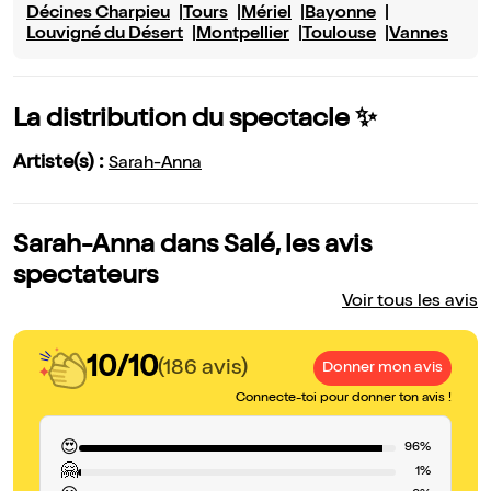
Décines Charpieu
Tours
Mériel
Bayonne
Louvigné du Désert
Montpellier
Toulouse
Vannes
La distribution du spectacle ✨
Artiste(s) :
Sarah-Anna
Sarah-Anna dans Salé, les avis
spectateurs
Voir tous les avis
10/10
(186 avis)
Donner mon avis
Connecte-toi pour donner ton avis !
😍
96%
🤗
1%