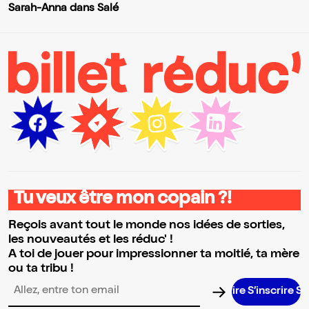
Sarah-Anna dans Salé
Tu veux être mon copain ?!
Reçois avant tout le monde nos idées de sorties,
les nouveautés et les réduc' !
A toi de jouer pour impressionner ta moitié, ta mère
ou ta tribu !
S’inscrire S’inscr
Adresse email pour la newsletter