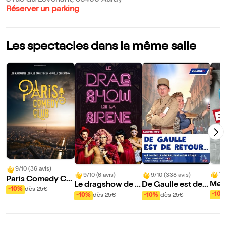
8 rue du Levenant, 56400 Auray
Réserver un parking
Les spectacles dans la même salle
9/10 (36 avis)
10
9/10 (6 avis)
9/10 (338 avis)
Paris Comedy Clu
Mes 
Le dragshow de la
De Gaulle est de r
b
-10%
dès 25€
mou
sirène : La sirène à
etour
-10
-10%
dès 25€
-10%
dès 25€
rde
barbe