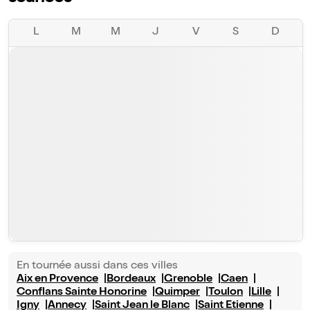
L
M
M
J
V
S
D
En tournée aussi dans ces villes
Aix en Provence
Bordeaux
Grenoble
Caen
Conflans Sainte Honorine
Quimper
Toulon
Lille
Igny
Annecy
Saint Jean le Blanc
Saint Etienne