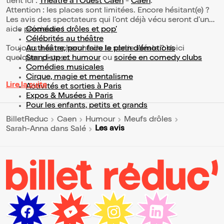
tient ici :
Théâtre à l'Ouest Caen
-
Caen
.
Attention : les places sont limitées. Encore hésitant(e) ?
Les avis des spectateurs qui l'ont déjà vécu seront d'une
aide précieuse !
Comédies drôles et pop’
Célébrités au théâtre
Toujours à la recherche de la sortie idéale ? Voici
Au théâtre, pour faire le plein d’émotions
quelques pistes :
Stand-up et humour
ou
soirée en comedy clubs
Comédies musicales
Cirque, magie et mentalisme
Lire la suite
Activités et sorties à Paris
Expos & Musées à Paris
Pour les enfants, petits et grands
BilletReduc
Caen
Humour
Meufs drôles
Les avis
Sarah-Anna dans Salé