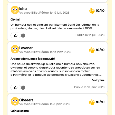
lxlau
10/10
Vu avec Billet Réduc'
le 15 juil. 2026
Génial
Un humour noir et cinglant parfaitement écrit! Du rythme, de la
profondeur, du rire, c'est brillant ! Je recommande à 100%
Publié
le 15 juil. 2026
Levener
10/10
Vu avec Billet Réduc'
le 15 janv. 2026
Artiste talentueuse à decouvrir!
Une heure de sketch-up où elle mêle humour noir, absurde,
cynisme, et second degré pour raconter des anecdotes sur les
relations amicales et amoureuses, sur son ancien métier
d'infirmière, et le ridicule de certaines situations quotidiennes.
Elle parvient par son jeu sur scène, ses touches d'absurde et de
Voir plus
folie à maintenir un rythme constant, et ainsi éviter le piège du
cringe.
Publié
le 15 janv. 2026
Cheeers
10/10
Vu avec Billet Réduc'
le 8 janv. 2026
Génialissime !