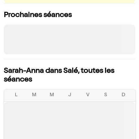
Prochaines séances
Sarah-Anna dans Salé, toutes les
séances
L
M
M
J
V
S
D