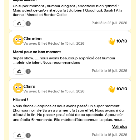
Super soirée !
Un super moment , humour cinglant , spectacle bien rythmé !
Mais qu’est ce qu’on rit et ça fait du bien ! Good luck Sarah ! A la
tienne ! Marcel et Border Collie
Publié
le 22 juil. 2026
Claudine
10/10
Vu avec Billet Réduc'
le 15 juil. 2026
Merci pour ce bon moment
Super show. .....nous avons beaucoup apprécié cet humour
....plein de talent Nous recommandons
Publié
le 16 juil. 2026
Claire
10/10
Vu avec Billet Réduc'
le 15 juil. 2026
Hilarant !
Nous étions 3 copines et nous avons passé un super moment.
L'humour noir de Sarah a vraiment fait son effet. Nous avons ri du
début à la fin. Ne passez pas à côté de ce spectacle. A pour sûr
une étoile 🌟 montante. Elle mérite d'être connue. Le plus, nous
avons pu discuter avec Sarah devant la salle après son spectacle,
Voir plus
ca qui fût fort agréable. Merci pour ce moment hilarant et cette
communion avec le public.
Publié
le 16 juil. 2026