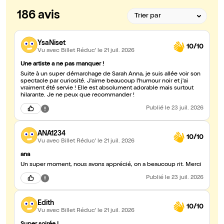
186 avis
YsaNiset
10/10
Vu avec Billet Réduc'
le 21 juil. 2026
Une artiste a ne pas manquer !
Suite à un super démarchage de Sarah Anna, je suis allée voir son
spectacle par curiosité. J'aime beaucoup l'humour noir et j'ai
vraiment été servie ! Elle est absolument adorable mais surtout
hilarante. Je ne peux que recommander !
Publié
le 23 juil. 2026
ANA1234
10/10
Vu avec Billet Réduc'
le 21 juil. 2026
ana
Un super moment, nous avons apprécié, on a beaucoup rit. Merci
Publié
le 23 juil. 2026
Edith
10/10
Vu avec Billet Réduc'
le 21 juil. 2026