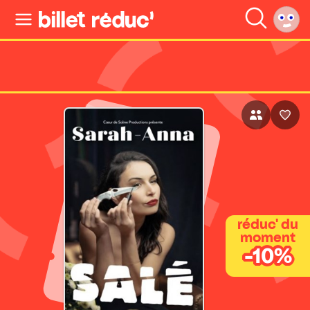
réduc' du
moment
-10%