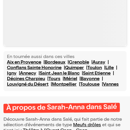
En tournée aussi dans ces villes
Aix en Provence
Bordeaux
Grenoble
Auray
Conflans Sainte Honorine
Quimper
Toulon
Lille
Igny
Annecy
Saint Jean le Blanc
Saint Etienne
Décines Charpieu
Tours
Mériel
Bayonne
Louvigné du Désert
Montpellier
Toulouse
Vannes
À propos de Sarah-Anna dans Salé
Découvre Sarah-Anna dans Salé, qui fait partie de notre
sélection d’événements de type
Meufs drôles
et qui se