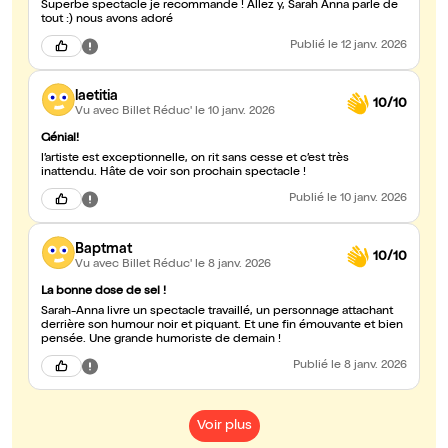
Superbe spectacle je recommande ! Allez y, Sarah Anna parle de
tout :) nous avons adoré
Publié
le 12 janv. 2026
laetitia
10/10
Vu avec Billet Réduc'
le 10 janv. 2026
Génial!
l’artiste est exceptionnelle, on rit sans cesse et c’est très
inattendu. Hâte de voir son prochain spectacle !
Publié
le 10 janv. 2026
Baptmat
10/10
Vu avec Billet Réduc'
le 8 janv. 2026
La bonne dose de sel !
Sarah-Anna livre un spectacle travaillé, un personnage attachant
derrière son humour noir et piquant. Et une fin émouvante et bien
pensée. Une grande humoriste de demain !
Publié
le 8 janv. 2026
Voir plus