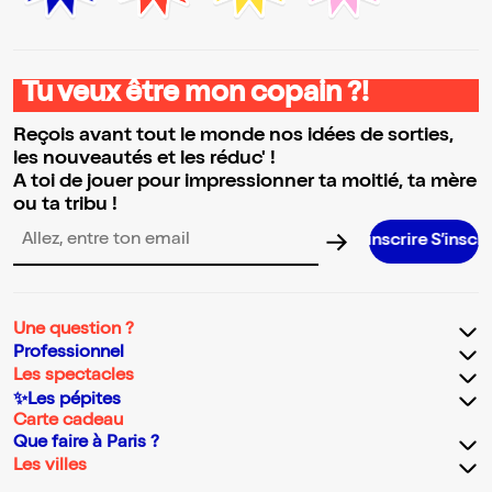
Tu veux être mon copain ?!
Reçois avant tout le monde nos idées de sorties,
les nouveautés et les réduc' !
A toi de jouer pour impressionner ta moitié, ta mère
ou ta tribu !
S’inscrire S’inscrire S’inscri
Adresse email pour la newsletter
Une question ?
Professionnel
Les spectacles
✨Les pépites
Carte cadeau
Que faire à Paris ?
Les villes