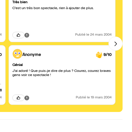
Très bien
grand
C'est un très bon spectacle, rien à ajouter de plus.
Un sp
coméd
brio e
pas m
vider
specta
folle 
04
Publié
le 24 mars 2004
parfai
et le
table
temps,
des ar
0
Anonyme
9/10
troup
cruel 
Génial
Deca
que le
J'ai adoré ! Que puis-je dire de plus ? Courez, courez braves
Ce sp
gens voir ce spectacle !
c'est 
néoph
toute 
une t
us
un déb
tambou
04
Publié
le 19 mars 2004
chanso
vers d
sens !