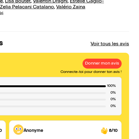
ie
,
Lisa Boutet
,
Valentin Draghi
,
Estelle Gaglio-
Zelia Pelacani Catalano
,
Valério Zaina
ri
s
Voir tous les avis
Donner mon avis
Connecte-toi pour donner ton avis !
100%
0%
0%
0%
0
Anonyme
8/10