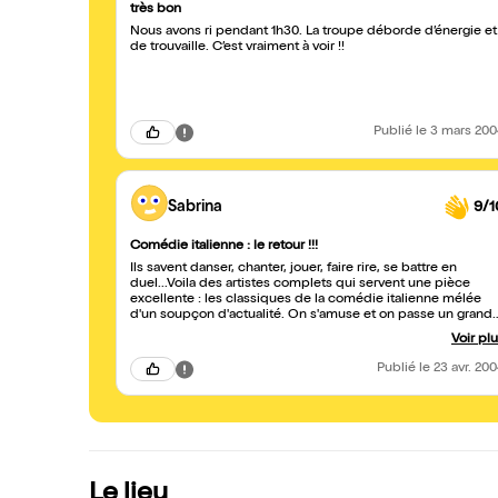
très bon
Nous avons ri pendant 1h30. La troupe déborde d’énergie et
de trouvaille. C’est vraiment à voir !!
Publié
le 3 mars 20
Sabrina
9/1
Comédie italienne : le retour !!!
Ils savent danser, chanter, jouer, faire rire, se battre en
duel...Voila des artistes complets qui servent une pièce
excellente : les classiques de la comédie italienne mélée
d'un soupçon d'actualité. On s'amuse et on passe un grand
moment : A VOIR !!!
Voir pl
Publié
le 23 avr. 20
Le lieu