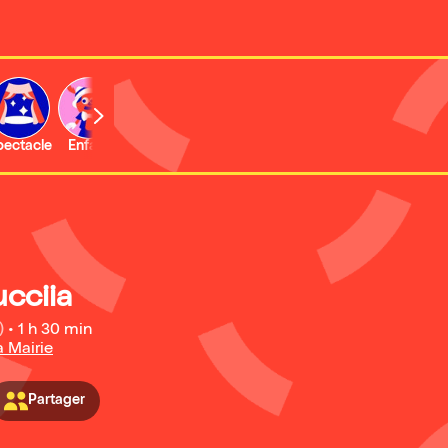
b
pectacle
Enfant
Concert
Activité
cciia
)
•
1 h 30 min
a Mairie
Partager