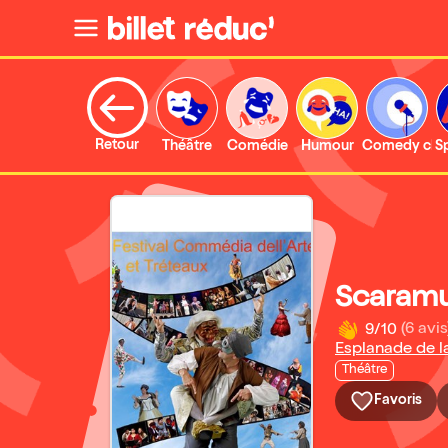
Retour
Théâtre
Comédie
Humour
Comedy clu
S
Scaramu
9/10
(6 avis
Esplanade de l
Théâtre
Favoris