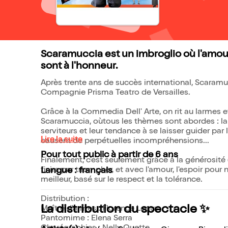
Scaramuccia est un imbroglio où l'amour
sont à l'honneur.
Après trente ans de succès international, Scaramuc
Compagnie Prisma Teatro de Versailles.
Grâce à la Commedia Dell' Arte, on rit au larmes 
Scaramuccia, oùtous les thèmes sont abordes : la 
serviteurs et leur tendance à se laisser guider par 
Lire la suite
causent de perpétuelles incompréhensions...
Pour tout public à partir de 6 ans
Finalement, c'est seulement grâce à la générosité
finira par triompher, et avec l'amour, l'espoir po
Langue : français
meilleur, basé sur le respect et la tolérance.
Distribution :
La distribution du spectacle ✨
Maître d'armes : Florence Leguy
Pantomime : Elena Serra